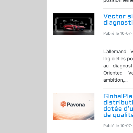
Vector si
diagnosti
Publié le 10-07
L’allemand V
logicielles p
au diagnost
Oriented V
ambition,...
GlobalPl
distribut
dotée d’
de qualit
Publié le 10-07