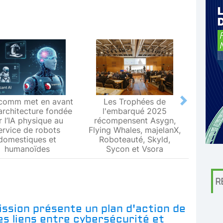
comm met en avant
Les Trophées de
Le L
Next
architecture fondée
l'embarqué 2025
Metr
r l’IA physique au
récompensent Asygn,
premiè
ervice de robots
Flying Whales, majelanX,
métrol
domestiques et
Roboteauté, Skyld,
humanoïdes
Sycon et Vsora
R
ssion présente un plan d'action de
les liens entre cybersécurité et