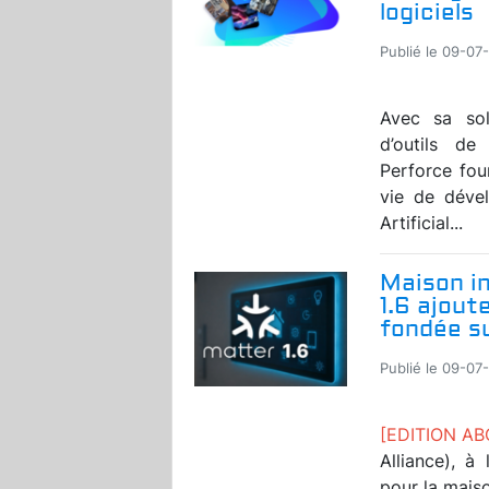
logiciels
Publié le 09-07
Avec sa solu
d’outils d
Perforce fou
vie de dével
Artificial...
Maison in
1.6 ajout
fondée s
Publié le 09-07
[EDITION A
Alliance), à
pour la maiso