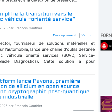
mplifie la transition vers le
c véhicule “orienté service”
-2026 par Francois Gauthier
FORM
Développement
Vector
ector, fournisseur de solutions matérielles et
our l’automobile, lance une chaîne d'outils destinée
ic véhicule orienté services (SOVD, Service-
ehicle Diagnostics). Cette solution a pour
atform lance Pavona, première
ion de silicium en open source
une cryptographie post-quantique
é industrielle
-2026 par Francois Gauthier