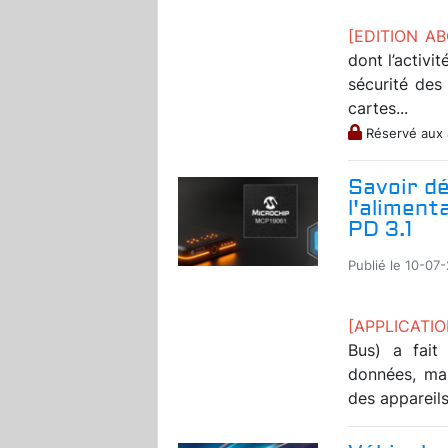
[EDITION A
dont l’activi
sécurité des
cartes...
Réservé aux
Savoir dé
l'aliment
PD 3.1
Publié le 10-07
[APPLICATI
Bus) a fait
données, mai
des appareils