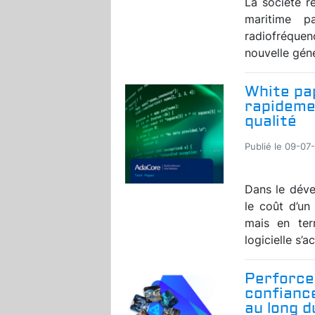
La société r
maritime p
radiofréquen
nouvelle géné
White pap
rapidemen
qualité
Publié le 09-07
Dans le déve
le coût d’u
mais en ter
logicielle s’a
Perforce
confiance
au long 