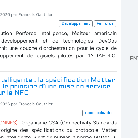
-2026 par Francois Gauthier
Développement
Perforce
tion Perforce Intelligence, l’éditeur américain
e développement et de technologies DevOps
rnit une couche d'orchestration pour le cycle de
oppement de logiciels pilotés par l'IA (AI-DLC,
EN
telligente : la spécification Matter
e le principe d’une mise en service
ur le NFC
-2026 par Francois Gauthier
Communication
BONNES]
L’organisme CSA (Connectivity Standards
 l’origine des spécifications du protocole Matter
n intelligente, vient de publier la norme Matter 1.6