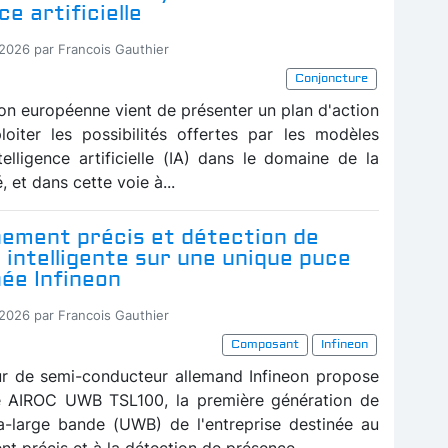
ce artificielle
-2026 par Francois Gauthier
Conjoncture
n européenne vient de présenter un plan d'action
loiter les possibilités offertes par les modèles
telligence artificielle (IA) dans le domaine de la
, et dans cette voie à...
nement précis et détection de
intelligente sur une unique puce
ée Infineon
-2026 par Francois Gauthier
Composant
Infineon
ur de semi-conducteur allemand Infineon propose
e AIROC UWB TSL100, la première génération de
ra-large bande (UWB) de l'entreprise destinée au
t précis et à la détection de présence...