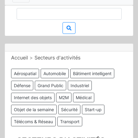
Accueil
>
Secteurs d'activités
Aérospatial
Automobile
Bâtiment intelligent
Défense
Grand Public
Industriel
Internet des objets
M2M
Médical
Objet de la semaine
Sécurité
Start-up
Télécoms & Réseau
Transport