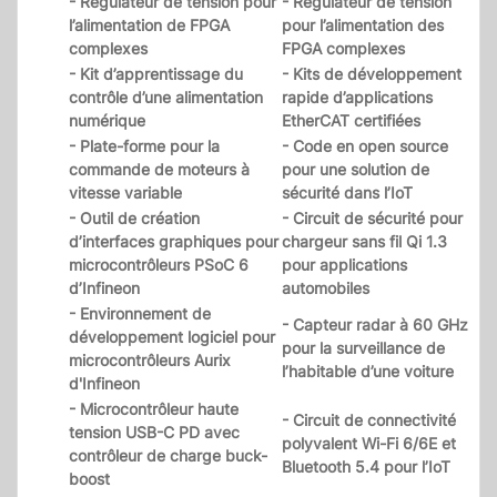
- Régulateur de tension pour
- Régulateur de tension
l’alimentation de FPGA
pour l’alimentation des
complexes
FPGA complexes
- Kit d’apprentissage du
- Kits de développement
contrôle d’une alimentation
rapide d’applications
numérique
EtherCAT certifiées
- Plate-forme pour la
- Code en open source
commande de moteurs à
pour une solution de
vitesse variable
sécurité dans l’IoT
- Outil de création
- Circuit de sécurité pour
d’interfaces graphiques pour
chargeur sans fil Qi 1.3
microcontrôleurs PSoC 6
pour applications
d’Infineon
automobiles
- Environnement de
- Capteur radar à 60 GHz
développement logiciel pour
pour la surveillance de
microcontrôleurs Aurix
l’habitable d’une voiture
d'Infineon
- Microcontrôleur haute
- Circuit de connectivité
tension USB-C PD avec
polyvalent Wi-Fi 6/6E et
contrôleur de charge buck-
Bluetooth 5.4 pour l’IoT
boost