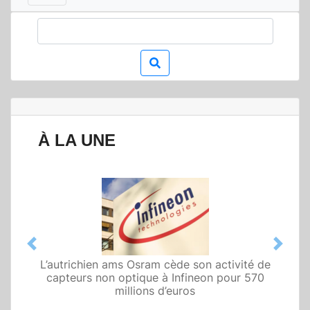
À LA UNE
Previous
Next
L’autrichien ams Osram cède son activité de
Qualcomm met en avant une architecture
capteurs non optique à Infineon pour 570
fondée sur l’IA physique au service de robots
domestiques et humanoïdes
millions d’euros