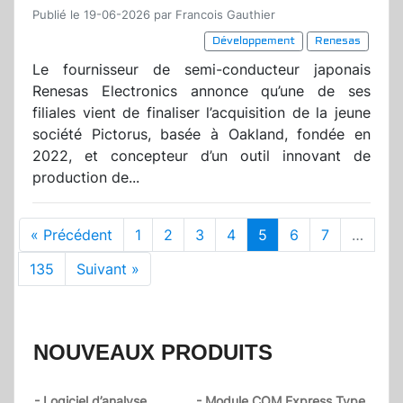
Publié le 19-06-2026 par Francois Gauthier
Développement
Renesas
Le fournisseur de semi-conducteur japonais
Renesas Electronics annonce qu’une de ses
filiales vient de finaliser l’acquisition de la jeune
société Pictorus, basée à Oakland, fondée en
2022, et concepteur d’un outil innovant de
production de...
« Précédent
1
2
3
4
5
6
7
…
135
Suivant »
NOUVEAUX PRODUITS
- Logiciel d’analyse
- Module COM Express Type