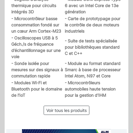
thermique pour circuits
6 avec un Intel Core de 13e
intégrés 3D
génération
- Microcontrôleur basse
- Carte de prototypage pour
consommation fondé sur
le contrôle de deux moteurs
un cœur Arm Cortex-M23
industriels
- Oscilloscopes USB à 5
- Suite de tests spécialisée
Géch./s de fréquence
pour bibliothèques standard
d’échantillonnage sur une
C et C++
voie
- Sonde isolée pour
- Module au format standard
mesures sur des signaux à
Smarc à base de processeur
commutation rapide
Intel Atom, N97 et Core
- Modules Wi-Fi et
- Microcontrôleurs
Bluetooth pour le domaine
automobiles haute tension
de l’IoT
pour la gestion d’IHM
Voir tous les produits