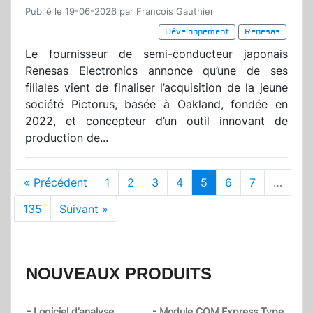
Publié le 19-06-2026 par Francois Gauthier
Développement
Renesas
Le fournisseur de semi-conducteur japonais
Renesas Electronics annonce qu’une de ses
filiales vient de finaliser l’acquisition de la jeune
société Pictorus, basée à Oakland, fondée en
2022, et concepteur d’un outil innovant de
production de...
« Précédent
1
2
3
4
5
6
7
…
135
Suivant »
NOUVEAUX PRODUITS
- Logiciel d’analyse
- Module COM Express Type