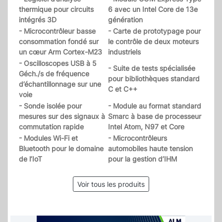
thermique pour circuits
6 avec un Intel Core de 13e
intégrés 3D
génération
- Microcontrôleur basse
- Carte de prototypage pour
consommation fondé sur
le contrôle de deux moteurs
un cœur Arm Cortex-M23
industriels
- Oscilloscopes USB à 5
- Suite de tests spécialisée
Géch./s de fréquence
pour bibliothèques standard
d’échantillonnage sur une
C et C++
voie
- Sonde isolée pour
- Module au format standard
mesures sur des signaux à
Smarc à base de processeur
commutation rapide
Intel Atom, N97 et Core
- Modules Wi-Fi et
- Microcontrôleurs
Bluetooth pour le domaine
automobiles haute tension
de l’IoT
pour la gestion d’IHM
Voir tous les produits