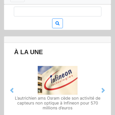
À LA UNE
Previous
Next
L’autrichien ams Osram cède son activité de
Qualcomm met en avant une architecture
fondée sur l’IA physique au service de robots
capteurs non optique à Infineon pour 570
domestiques et humanoïdes
millions d’euros