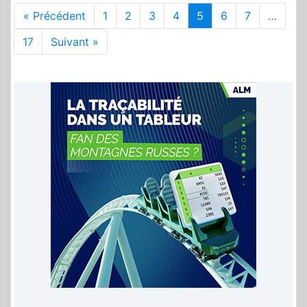
« Précédent
1
2
3
4
5
6
7
…
17
Suivant »