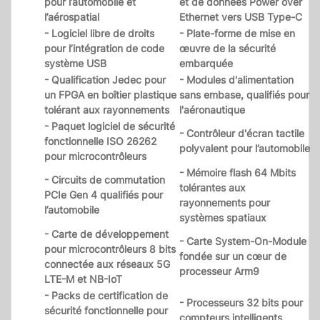
pour l’automobile et
et de données Power over
l’aérospatial
Ethernet vers USB Type-C
- Logiciel libre de droits
- Plate-forme de mise en
pour l’intégration de code
œuvre de la sécurité
système USB
embarquée
- Qualification Jedec pour
- Modules d'alimentation
un FPGA en boîtier plastique
sans embase, qualifiés pour
tolérant aux rayonnements
l'aéronautique
- Paquet logiciel de sécurité
- Contrôleur d'écran tactile
fonctionnelle ISO 26262
polyvalent pour l’automobile
pour microcontrôleurs
- Mémoire flash 64 Mbits
- Circuits de commutation
tolérantes aux
PCIe Gen 4 qualifiés pour
rayonnements pour
l’automobile
systèmes spatiaux
- Carte de développement
- Carte System-On-Module
pour microcontrôleurs 8 bits
fondée sur un cœur de
connectée aux réseaux 5G
processeur Arm9
LTE-M et NB-IoT
- Packs de certification de
- Processeurs 32 bits pour
sécurité fonctionnelle pour
compteurs intelligents