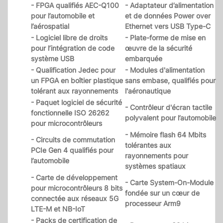
- FPGA qualifiés AEC-Q100
- Adaptateur d’alimentation
pour l’automobile et
et de données Power over
l’aérospatial
Ethernet vers USB Type-C
- Logiciel libre de droits
- Plate-forme de mise en
pour l’intégration de code
œuvre de la sécurité
système USB
embarquée
- Qualification Jedec pour
- Modules d'alimentation
un FPGA en boîtier plastique
sans embase, qualifiés pour
tolérant aux rayonnements
l'aéronautique
- Paquet logiciel de sécurité
- Contrôleur d'écran tactile
fonctionnelle ISO 26262
polyvalent pour l’automobile
pour microcontrôleurs
- Mémoire flash 64 Mbits
- Circuits de commutation
tolérantes aux
PCIe Gen 4 qualifiés pour
rayonnements pour
l’automobile
systèmes spatiaux
- Carte de développement
- Carte System-On-Module
pour microcontrôleurs 8 bits
fondée sur un cœur de
connectée aux réseaux 5G
processeur Arm9
LTE-M et NB-IoT
- Packs de certification de