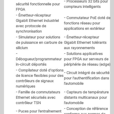
- Processeurs 32 bits pour
sécurité fonctionnelle pour
compteurs intelligents
FPGA
- Émetteur-récepteur
- Commutateur PoE doté de
Gigabit Ethernet industriel
fonctions réseau pour
avec protocole de
applications en extérieur
synchronisation
- Simulateur pour solutions
- Émetteur-récepteur
de puissance en carbure de
Gigabit Ethernet tolérants
silicium
aux rayonnements
-
- Solutions applicatives
Débogueur/programmateur
pour FPGA sur serveurs de
in-circuit déportés
périphérie de réseau (edge)
- Compilateur doté d'options
- Circuit intégré de sécurité
de licence flexibles pour des
pour l'authentification dans
contrôleurs de signaux
l’automobile
numériques
- Famille de commutateurs
- Capteurs de température
Ethernet sécurisés avec
distants multicanaux pour
contrôleur TSN
l’automobile
- Conception de référence
- Puces pour l’entraînement
conforme aux normes de