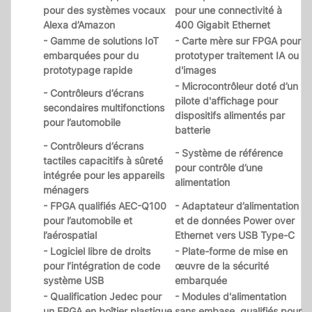
pour des systèmes vocaux
pour une connectivité à
Alexa d’Amazon
400 Gigabit Ethernet
- Gamme de solutions IoT
- Carte mère sur FPGA pour
embarquées pour du
prototyper traitement IA ou
prototypage rapide
d'images
- Microcontrôleur doté d’un
- Contrôleurs d’écrans
pilote d'affichage pour
secondaires multifonctions
dispositifs alimentés par
pour l’automobile
batterie
- Contrôleurs d’écrans
- Système de référence
tactiles capacitifs à sûreté
pour contrôle d’une
intégrée pour les appareils
alimentation
ménagers
- FPGA qualifiés AEC-Q100
- Adaptateur d’alimentation
pour l’automobile et
et de données Power over
l’aérospatial
Ethernet vers USB Type-C
- Logiciel libre de droits
- Plate-forme de mise en
pour l’intégration de code
œuvre de la sécurité
système USB
embarquée
- Qualification Jedec pour
- Modules d'alimentation
un FPGA en boîtier plastique
sans embase, qualifiés pour