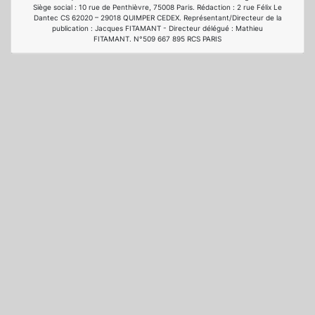
Siège social : 10 rue de Penthièvre, 75008 Paris. Rédaction : 2 rue Félix Le
Dantec CS 62020 – 29018 QUIMPER CEDEX. Représentant/Directeur de la
publication : Jacques FITAMANT - Directeur délégué : Mathieu
FITAMANT. N°509 667 895 RCS PARIS