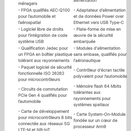
alimentation
ménagers
- FPGA qualifiés AEC-Q100
- Adaptateur d’alimentation
pour l’automobile et
et de données Power over
l’aérospatial
Ethernet vers USB Type-C
- Logiciel libre de droits
- Plate-forme de mise en
pour l’intégration de code
œuvre de la sécurité
système USB
embarquée
- Qualification Jedec pour
- Modules d'alimentation
un FPGA en boîtier plastique
sans embase, qualifiés pour
tolérant aux rayonnements
l'aéronautique
- Paquet logiciel de sécurité
- Contrôleur d'écran tactile
fonctionnelle ISO 26262
polyvalent pour l’automobile
pour microcontrôleurs
- Mémoire flash 64 Mbits
- Circuits de commutation
tolérantes aux
PCIe Gen 4 qualifiés pour
rayonnements pour
l’automobile
systèmes spatiaux
- Carte de développement
- Carte System-On-Module
pour microcontrôleurs 8 bits
fondée sur un cœur de
connectée aux réseaux 5G
processeur Arm9
LTE-M et NB-IoT