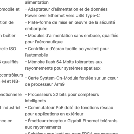
alimentation
omobile et
- Adaptateur d’alimentation et de données
Power over Ethernet vers USB Type-C
ation de
- Plate-forme de mise en œuvre de la sécurité
embarquée
 boîtier
- Modules d'alimentation sans embase, qualifiés
pour l'aéronautique
nelle ISO
- Contrôleur d'écran tactile polyvalent pour
l’automobile
 qualifiés
- Mémoire flash 64 Mbits tolérantes aux
rayonnements pour systèmes spatiaux
ocontrôleurs
- Carte System-On-Module fondée sur un cœur
E-M et NB-
de processeur Arm9
onctionnelle
- Processeurs 32 bits pour compteurs
intelligents
 industriel
- Commutateur PoE doté de fonctions réseau
pour applications en extérieur
ance en
- Émetteur-récepteur Gigabit Ethernet tolérants
aux rayonnements
- Solutions applicatives pour FPGA sur serveurs