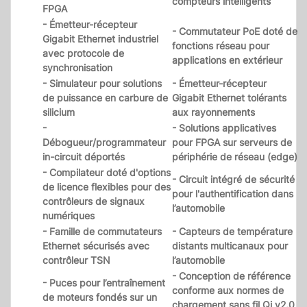
compteurs intelligents
FPGA
- Émetteur-récepteur
- Commutateur PoE doté de
Gigabit Ethernet industriel
fonctions réseau pour
avec protocole de
applications en extérieur
synchronisation
- Simulateur pour solutions
- Émetteur-récepteur
de puissance en carbure de
Gigabit Ethernet tolérants
silicium
aux rayonnements
-
- Solutions applicatives
Débogueur/programmateur
pour FPGA sur serveurs de
in-circuit déportés
périphérie de réseau (edge)
- Compilateur doté d'options
- Circuit intégré de sécurité
de licence flexibles pour des
pour l'authentification dans
contrôleurs de signaux
l’automobile
numériques
- Famille de commutateurs
- Capteurs de température
Ethernet sécurisés avec
distants multicanaux pour
contrôleur TSN
l’automobile
- Conception de référence
- Puces pour l’entraînement
conforme aux normes de
de moteurs fondés sur un
chargement sans fil Qi v2.0