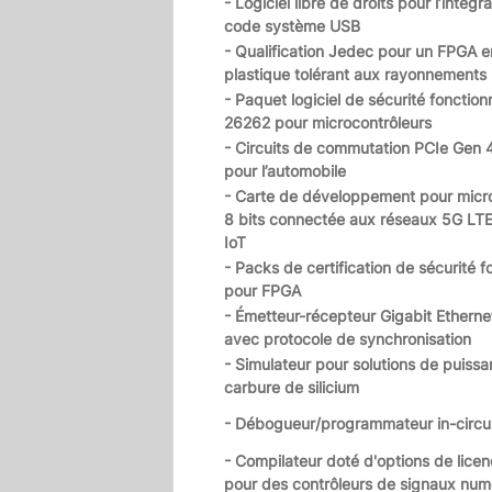
- Logiciel libre de droits pour l’intégr
code système USB
- Qualification Jedec pour un FPGA en
plastique tolérant aux rayonnements
- Paquet logiciel de sécurité fonction
26262 pour microcontrôleurs
- Circuits de commutation PCIe Gen 4
pour l’automobile
- Carte de développement pour micr
8 bits connectée aux réseaux 5G LT
IoT
- Packs de certification de sécurité f
pour FPGA
- Émetteur-récepteur Gigabit Ethernet
avec protocole de synchronisation
- Simulateur pour solutions de puiss
carbure de silicium
- Débogueur/programmateur in-circu
- Compilateur doté d'options de licen
pour des contrôleurs de signaux num