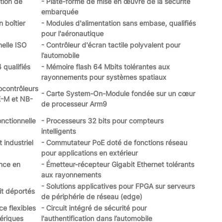
ation de
- Plate-forme de mise en œuvre de la sécurité
embarquée
 boîtier
- Modules d'alimentation sans embase, qualifiés
pour l'aéronautique
nelle ISO
- Contrôleur d'écran tactile polyvalent pour
l’automobile
 qualifiés
- Mémoire flash 64 Mbits tolérantes aux
rayonnements pour systèmes spatiaux
ocontrôleurs
- Carte System-On-Module fondée sur un cœur
E-M et NB-
de processeur Arm9
onctionnelle
- Processeurs 32 bits pour compteurs
intelligents
 industriel
- Commutateur PoE doté de fonctions réseau
pour applications en extérieur
ance en
- Émetteur-récepteur Gigabit Ethernet tolérants
aux rayonnements
- Solutions applicatives pour FPGA sur serveurs
it déportés
de périphérie de réseau (edge)
ce flexibles
- Circuit intégré de sécurité pour
ériques
l'authentification dans l’automobile