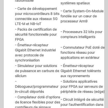
l’automobile
systèmes spatiaux
- Carte de développement
- Carte System-On-Module
pour microcontrôleurs 8 bits
fondée sur un cœur de
connectée aux réseaux 5G
processeur Arm9
LTE-M et NB-IoT
- Packs de certification de
- Processeurs 32 bits pour
sécurité fonctionnelle pour
compteurs intelligents
FPGA
- Émetteur-récepteur
- Commutateur PoE doté de
Gigabit Ethernet industriel
fonctions réseau pour
avec protocole de
applications en extérieur
synchronisation
- Simulateur pour solutions
- Émetteur-récepteur
de puissance en carbure de
Gigabit Ethernet tolérants
silicium
aux rayonnements
-
- Solutions applicatives
Débogueur/programmateur
pour FPGA sur serveurs de
in-circuit déportés
périphérie de réseau (edge)
- Compilateur doté d'options
- Circuit intégré de sécurité
de licence flexibles pour des
pour l'authentification dans
contrôleurs de signaux