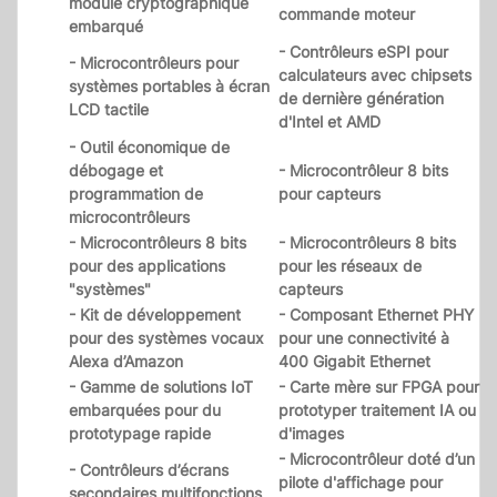
module cryptographique
commande moteur
embarqué
- Contrôleurs eSPI pour
- Microcontrôleurs pour
calculateurs avec chipsets
systèmes portables à écran
de dernière génération
LCD tactile
d'Intel et AMD
- Outil économique de
débogage et
- Microcontrôleur 8 bits
programmation de
pour capteurs
microcontrôleurs
- Microcontrôleurs 8 bits
- Microcontrôleurs 8 bits
pour des applications
pour les réseaux de
"systèmes"
capteurs
- Kit de développement
- Composant Ethernet PHY
pour des systèmes vocaux
pour une connectivité à
Alexa d’Amazon
400 Gigabit Ethernet
- Gamme de solutions IoT
- Carte mère sur FPGA pour
embarquées pour du
prototyper traitement IA ou
prototypage rapide
d'images
- Microcontrôleur doté d’un
- Contrôleurs d’écrans
pilote d'affichage pour
secondaires multifonctions