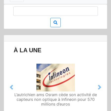
À LA UNE
Previous
Next
L’autrichien ams Osram cède son activité de
Qualcomm met en avant une architecture
capteurs non optique à Infineon pour 570
fondée sur l’IA physique au service de robots
domestiques et humanoïdes
millions d’euros