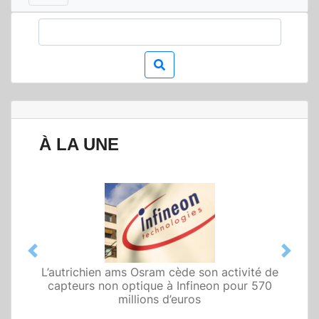
À LA UNE
Previous
Next
L’autrichien ams Osram cède son activité de
Qualcomm met en avant une architecture
capteurs non optique à Infineon pour 570
fondée sur l’IA physique au service de robots
domestiques et humanoïdes
millions d’euros