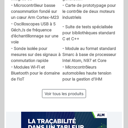
- Microcontrôleur basse
- Carte de prototypage pour
consommation fondé sur
le contrôle de deux moteurs
un cœur Arm Cortex-M23
industriels
- Oscilloscopes USB à 5
- Suite de tests spécialisée
Géch./s de fréquence
pour bibliothèques standard
d’échantillonnage sur une
C et C++
voie
- Sonde isolée pour
- Module au format standard
mesures sur des signaux à
Smarc à base de processeur
commutation rapide
Intel Atom, N97 et Core
- Modules Wi-Fi et
- Microcontrôleurs
Bluetooth pour le domaine
automobiles haute tension
de l’IoT
pour la gestion d’IHM
Voir tous les produits