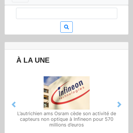
À LA UNE
Previous
Next
L’autrichien ams Osram cède son activité de
Qualcomm met en avant une architecture
capteurs non optique à Infineon pour 570
fondée sur l’IA physique au service de robots
domestiques et humanoïdes
millions d’euros