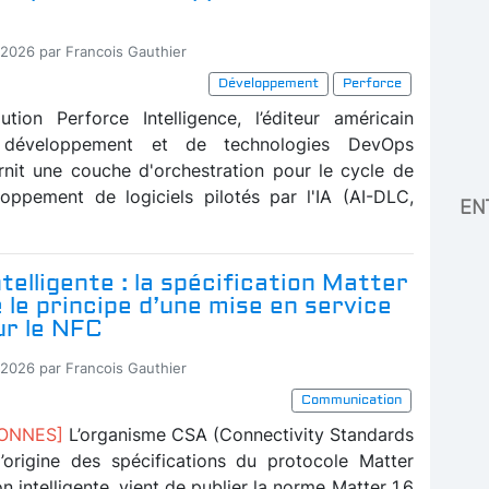
-2026 par Francois Gauthier
Développement
Perforce
tion Perforce Intelligence, l’éditeur américain
e développement et de technologies DevOps
rnit une couche d'orchestration pour le cycle de
oppement de logiciels pilotés par l'IA (AI-DLC,
EN
telligente : la spécification Matter
e le principe d’une mise en service
ur le NFC
-2026 par Francois Gauthier
Communication
BONNES]
L’organisme CSA (Connectivity Standards
 l’origine des spécifications du protocole Matter
n intelligente, vient de publier la norme Matter 1.6