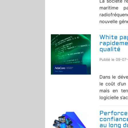
La société r
maritime p
radiofréquen
nouvelle géné
White pap
rapidemen
qualité
Publié le 09-07
Dans le déve
le coût d’u
mais en ter
logicielle s’a
Perforce
confiance
au long 