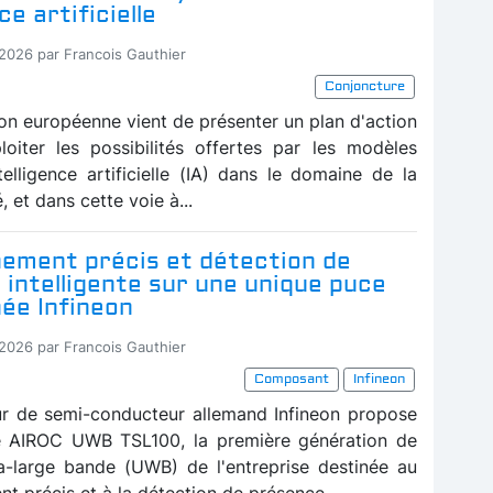
ce artificielle
-2026 par Francois Gauthier
Conjoncture
n européenne vient de présenter un plan d'action
loiter les possibilités offertes par les modèles
telligence artificielle (IA) dans le domaine de la
, et dans cette voie à...
nement précis et détection de
intelligente sur une unique puce
ée Infineon
-2026 par Francois Gauthier
Composant
Infineon
ur de semi-conducteur allemand Infineon propose
e AIROC UWB TSL100, la première génération de
ra-large bande (UWB) de l'entreprise destinée au
t précis et à la détection de présence...