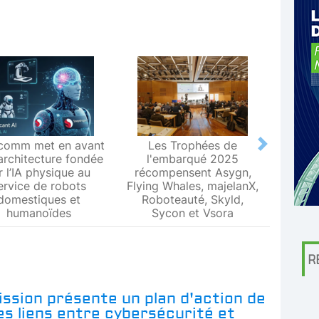
comm met en avant
Les Trophées de
Le L
Next
architecture fondée
l'embarqué 2025
Metr
r l’IA physique au
récompensent Asygn,
premiè
ervice de robots
Flying Whales, majelanX,
métrol
domestiques et
Roboteauté, Skyld,
humanoïdes
Sycon et Vsora
R
ssion présente un plan d'action de
les liens entre cybersécurité et