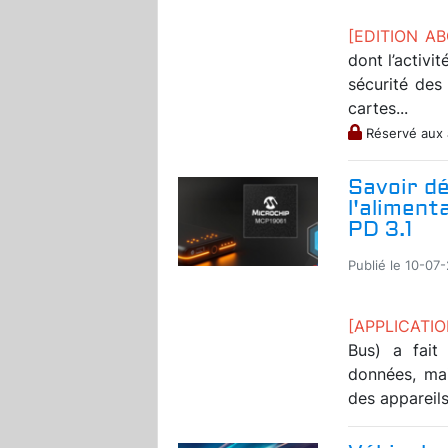
[EDITION A
dont l’activi
sécurité des
cartes...
Réservé aux
Savoir dé
l'aliment
PD 3.1
Publié le 10-07
[APPLICATI
Bus) a fait
données, mai
des appareils