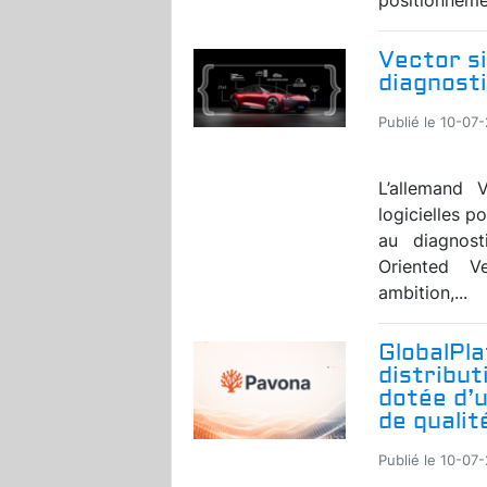
Vector si
diagnosti
Publié le 10-07
L’allemand V
logicielles p
au diagnost
Oriented V
ambition,...
GlobalPl
distribut
dotée d’
de qualit
Publié le 10-07