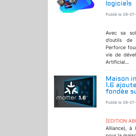
logiciels
Publié le 09-07
Avec sa solu
d’outils d
Perforce fou
vie de dével
Artificial...
Maison in
1.6 ajout
fondée s
Publié le 09-07
[EDITION A
Alliance), à
pour la maiso