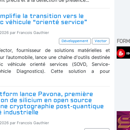
mplifie la transition vers le
c véhicule “orienté service”
-2026 par Francois Gauthier
FORM
Développement
Vector
ector, fournisseur de solutions matérielles et
our l’automobile, lance une chaîne d'outils destinée
ic véhicule orienté services (SOVD, Service-
ehicle Diagnostics). Cette solution a pour
atform lance Pavona, première
ion de silicium en open source
une cryptographie post-quantique
é industrielle
-2026 par Francois Gauthier