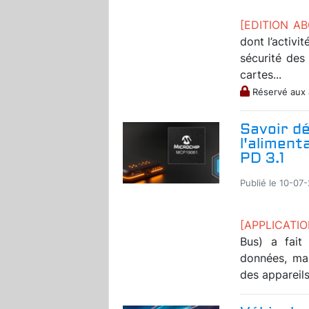
[EDITION A
dont l’activi
sécurité des
cartes...
Réservé aux
Savoir dé
l'aliment
PD 3.1
Publié le 10-07
[APPLICATI
Bus) a fait
données, mai
des appareils