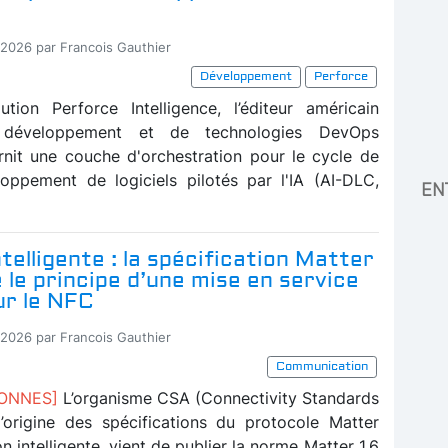
-2026 par Francois Gauthier
Développement
Perforce
tion Perforce Intelligence, l’éditeur américain
e développement et de technologies DevOps
rnit une couche d'orchestration pour le cycle de
oppement de logiciels pilotés par l'IA (AI-DLC,
EN
telligente : la spécification Matter
e le principe d’une mise en service
ur le NFC
-2026 par Francois Gauthier
Communication
BONNES]
L’organisme CSA (Connectivity Standards
 l’origine des spécifications du protocole Matter
n intelligente, vient de publier la norme Matter 1.6