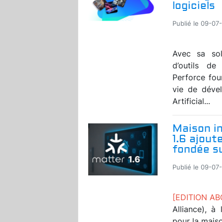
logiciels
Publié le 09-07
Avec sa solu
d’outils d
Perforce fou
vie de dével
Artificial...
Maison in
1.6 ajout
fondée s
Publié le 09-07
[EDITION A
Alliance), à
pour la maiso