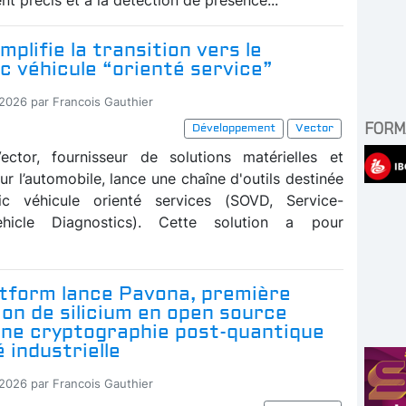
mplifie la transition vers le
c véhicule “orienté service”
-2026 par Francois Gauthier
FORM
Développement
Vector
ector, fournisseur de solutions matérielles et
our l’automobile, lance une chaîne d'outils destinée
ic véhicule orienté services (SOVD, Service-
ehicle Diagnostics). Cette solution a pour
atform lance Pavona, première
ion de silicium en open source
une cryptographie post-quantique
é industrielle
-2026 par Francois Gauthier