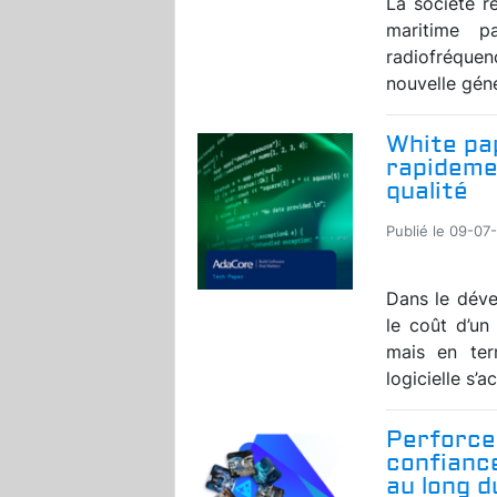
La société r
maritime p
radiofréquen
nouvelle géné
White pap
rapidemen
qualité
Publié le 09-07
Dans le déve
le coût d’u
mais en ter
logicielle s’a
Perforce
confiance
au long 