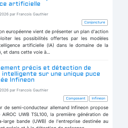
ce artificielle
-2026 par Francois Gauthier
Conjoncture
n européenne vient de présenter un plan d'action
loiter les possibilités offertes par les modèles
telligence artificielle (IA) dans le domaine de la
, et dans cette voie à...
nement précis et détection de
intelligente sur une unique puce
ée Infineon
-2026 par Francois Gauthier
Composant
Infineon
ur de semi-conducteur allemand Infineon propose
e AIROC UWB TSL100, la première génération de
ra-large bande (UWB) de l'entreprise destinée au
t précis et à la détection de présence...