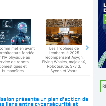
comm met en avant
Les Trophées de
Le L
Next
architecture fondée
l'embarqué 2025
Metr
r l’IA physique au
récompensent Asygn,
premiè
ervice de robots
Flying Whales, majelanX,
métrol
domestiques et
Roboteauté, Skyld,
humanoïdes
Sycon et Vsora
R
ssion présente un plan d'action de
les liens entre cybersécurité et