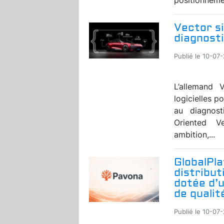
Vector si
diagnosti
Publié le 10-07
L’allemand V
logicielles p
au diagnost
Oriented V
ambition,...
GlobalPl
distribut
dotée d’
de qualit
Publié le 10-07