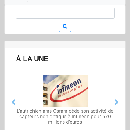
À LA UNE
Previous
Next
L’autrichien ams Osram cède son activité de
Qualcomm met en avant une architecture
capteurs non optique à Infineon pour 570
fondée sur l’IA physique au service de robots
domestiques et humanoïdes
millions d’euros