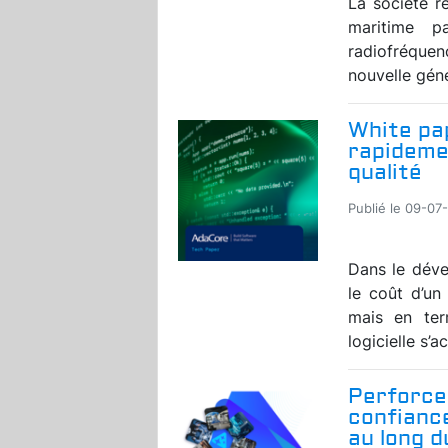
La société r
maritime p
radiofréquen
nouvelle géné
White pap
rapidemen
qualité
Publié le 09-07
Dans le déve
le coût d’u
mais en ter
logicielle s’a
Perforce
confiance
au long 