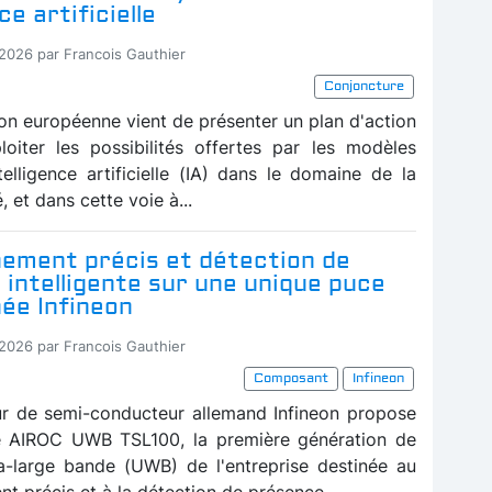
ce artificielle
-2026 par Francois Gauthier
Conjoncture
n européenne vient de présenter un plan d'action
loiter les possibilités offertes par les modèles
telligence artificielle (IA) dans le domaine de la
, et dans cette voie à...
nement précis et détection de
intelligente sur une unique puce
ée Infineon
-2026 par Francois Gauthier
Composant
Infineon
ur de semi-conducteur allemand Infineon propose
e AIROC UWB TSL100, la première génération de
ra-large bande (UWB) de l'entreprise destinée au
t précis et à la détection de présence...