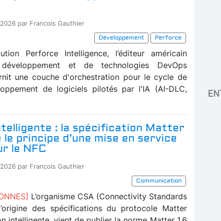
-2026 par Francois Gauthier
Développement
Perforce
tion Perforce Intelligence, l’éditeur américain
e développement et de technologies DevOps
rnit une couche d'orchestration pour le cycle de
oppement de logiciels pilotés par l'IA (AI-DLC,
EN
telligente : la spécification Matter
e le principe d’une mise en service
ur le NFC
-2026 par Francois Gauthier
Communication
BONNES]
L’organisme CSA (Connectivity Standards
 l’origine des spécifications du protocole Matter
n intelligente, vient de publier la norme Matter 1.6