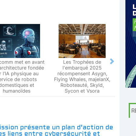
comm met en avant
Les Trophées de
Le L
Next
architecture fondée
l'embarqué 2025
Metr
r l’IA physique au
récompensent Asygn,
premiè
ervice de robots
Flying Whales, majelanX,
métrol
domestiques et
Roboteauté, Skyld,
humanoïdes
Sycon et Vsora
R
ssion présente un plan d'action de
les liens entre cybersécurité et