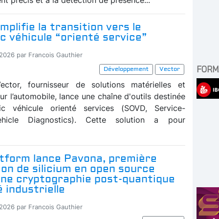
mplifie la transition vers le
c véhicule “orienté service”
-2026 par Francois Gauthier
FORM
Développement
Vector
ector, fournisseur de solutions matérielles et
our l’automobile, lance une chaîne d'outils destinée
ic véhicule orienté services (SOVD, Service-
ehicle Diagnostics). Cette solution a pour
atform lance Pavona, première
ion de silicium en open source
une cryptographie post-quantique
é industrielle
-2026 par Francois Gauthier