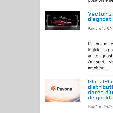
Vector si
diagnosti
Publié le 10-07
L’allemand V
logicielles p
au diagnost
Oriented V
ambition,...
GlobalPl
distribut
dotée d’
de qualit
Publié le 10-07