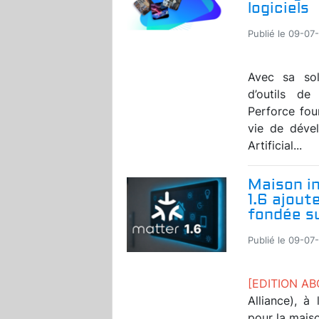
logiciels
Publié le 09-07
Avec sa solu
d’outils d
Perforce fou
vie de dével
Artificial...
Maison in
1.6 ajout
fondée s
Publié le 09-07
[EDITION A
Alliance), à
pour la maiso