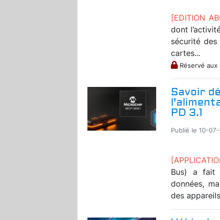
[EDITION A
dont l’activi
sécurité des
cartes...
Réservé aux
Savoir dé
l'aliment
PD 3.1
Publié le 10-07
[APPLICATI
Bus) a fait
données, mai
des appareils