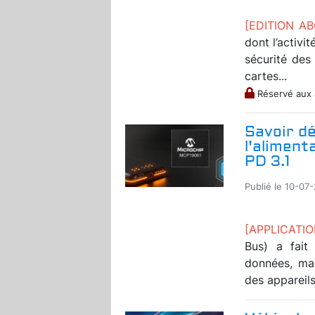
[EDITION A
dont l’activi
sécurité des
cartes...
Réservé aux
Savoir dé
l'aliment
PD 3.1
Publié le 10-07
[APPLICATI
Bus) a fait
données, mai
des appareils