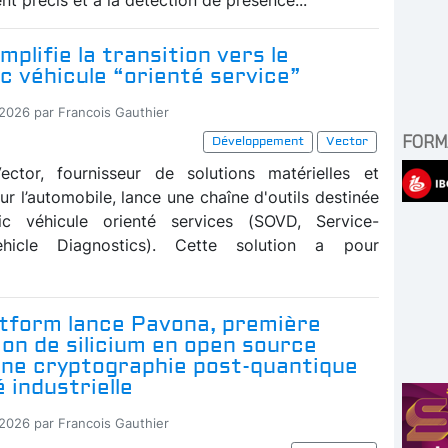
mplifie la transition vers le
c véhicule “orienté service”
-2026 par Francois Gauthier
FORM
Développement
Vector
ector, fournisseur de solutions matérielles et
our l’automobile, lance une chaîne d'outils destinée
ic véhicule orienté services (SOVD, Service-
ehicle Diagnostics). Cette solution a pour
atform lance Pavona, première
ion de silicium en open source
une cryptographie post-quantique
é industrielle
-2026 par Francois Gauthier