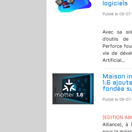
logiciels
Publié le 09-07
Avec sa solu
d’outils d
Perforce fou
vie de dével
Artificial...
Maison in
1.6 ajout
fondée s
Publié le 09-07
[EDITION A
Alliance), à
pour la maiso