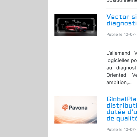
Vector si
diagnosti
Publié le 10-07
L’allemand V
logicielles p
au diagnost
Oriented V
ambition,...
GlobalPl
distribut
dotée d’
de qualit
Publié le 10-07