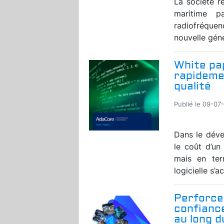
La société r
maritime p
radiofréquen
nouvelle géné
White pap
rapidemen
qualité
Publié le 09-07
Dans le déve
le coût d’u
mais en ter
logicielle s’a
Perforce
confiance
au long 