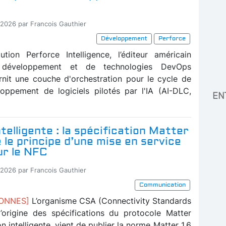
-2026 par Francois Gauthier
Développement
Perforce
tion Perforce Intelligence, l’éditeur américain
e développement et de technologies DevOps
rnit une couche d'orchestration pour le cycle de
oppement de logiciels pilotés par l'IA (AI-DLC,
EN
telligente : la spécification Matter
e le principe d’une mise en service
ur le NFC
-2026 par Francois Gauthier
Communication
BONNES]
L’organisme CSA (Connectivity Standards
 l’origine des spécifications du protocole Matter
n intelligente, vient de publier la norme Matter 1.6