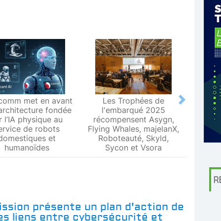
comm met en avant
Les Trophées de
Le L
Next
architecture fondée
l'embarqué 2025
Metr
r l’IA physique au
récompensent Asygn,
premiè
ervice de robots
Flying Whales, majelanX,
métrol
domestiques et
Roboteauté, Skyld,
humanoïdes
Sycon et Vsora
R
ssion présente un plan d'action de
les liens entre cybersécurité et