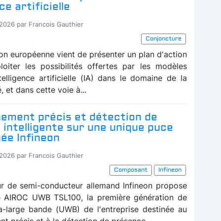
ce artificielle
-2026 par Francois Gauthier
Conjoncture
n européenne vient de présenter un plan d'action
loiter les possibilités offertes par les modèles
telligence artificielle (IA) dans le domaine de la
, et dans cette voie à...
nement précis et détection de
intelligente sur une unique puce
ée Infineon
-2026 par Francois Gauthier
Composant
Infineon
ur de semi-conducteur allemand Infineon propose
e AIROC UWB TSL100, la première génération de
ra-large bande (UWB) de l'entreprise destinée au
t précis et à la détection de présence...