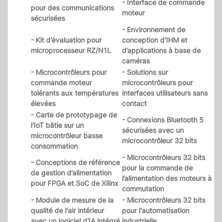
- Interface de commande
pour des communications
moteur
sécurisées
- Environnement de
- Kit d’évaluation pour
conception d’IHM et
microprocesseur RZ/N1L
d’applications à base de
caméras
- Microcontrôleurs pour
- Solutions sur
commande moteur
microcontrôleurs pour
tolérants aux températures
interfaces utilisateurs sans
élevées
contact
- Carte de prototypage de
- Connexions Bluetooth 5
l'IoT bâtie sur un
sécurisées avec un
microcontrôleur basse
microcontrôleur 32 bits
consommation
- Microcontrôleurs 32 bits
- Conceptions de référence
pour la commande de
de gestion d’alimentation
l’alimentation des moteurs à
pour FPGA et SoC de Xilinx
commutation
- Module de mesure de la
- Microcontrôleurs 32 bits
qualité de l'air intérieur
pour l'automatisation
avec un logiciel d'IA intégré
industrielle