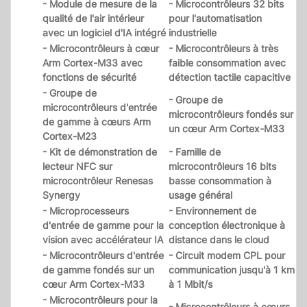
- Module de mesure de la
- Microcontrôleurs 32 bits
qualité de l'air intérieur
pour l'automatisation
avec un logiciel d'IA intégré
industrielle
- Microcontrôleurs à cœur
- Microcontrôleurs à très
Arm Cortex-M33 avec
faible consommation avec
fonctions de sécurité
détection tactile capacitive
- Groupe de
- Groupe de
microcontrôleurs d'entrée
microcontrôleurs fondés sur
de gamme à cœurs Arm
un cœur Arm Cortex-M33
Cortex-M23
- Kit de démonstration de
- Famille de
lecteur NFC sur
microcontrôleurs 16 bits
microcontrôleur Renesas
basse consommation à
Synergy
usage général
- Microprocesseurs
- Environnement de
d'entrée de gamme pour la
conception électronique à
vision avec accélérateur IA
distance dans le cloud
- Microcontrôleurs d'entrée
- Circuit modem CPL pour
de gamme fondés sur un
communication jusqu'à 1 km
cœur Arm Cortex-M33
à 1 Mbit/s
- Microcontrôleurs pour la
- Microcontrôleurs à cœurs