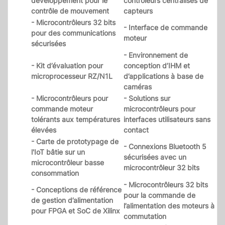
développement pour le
contrôleurs centralisés de
contrôle de mouvement
capteurs
- Microcontrôleurs 32 bits
- Interface de commande
pour des communications
moteur
sécurisées
- Environnement de
- Kit d’évaluation pour
conception d’IHM et
microprocesseur RZ/N1L
d’applications à base de
caméras
- Microcontrôleurs pour
- Solutions sur
commande moteur
microcontrôleurs pour
tolérants aux températures
interfaces utilisateurs sans
élevées
contact
- Carte de prototypage de
- Connexions Bluetooth 5
l'IoT bâtie sur un
sécurisées avec un
microcontrôleur basse
microcontrôleur 32 bits
consommation
- Microcontrôleurs 32 bits
- Conceptions de référence
pour la commande de
de gestion d’alimentation
l’alimentation des moteurs à
pour FPGA et SoC de Xilinx
commutation