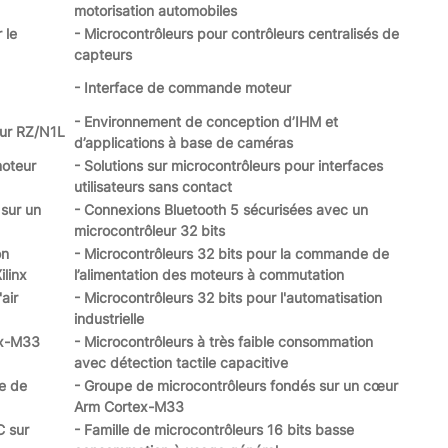
motorisation automobiles
 le
- Microcontrôleurs pour contrôleurs centralisés de
capteurs
- Interface de commande moteur
- Environnement de conception d’IHM et
eur RZ/N1L
d’applications à base de caméras
moteur
- Solutions sur microcontrôleurs pour interfaces
utilisateurs sans contact
 sur un
- Connexions Bluetooth 5 sécurisées avec un
microcontrôleur 32 bits
on
- Microcontrôleurs 32 bits pour la commande de
ilinx
l’alimentation des moteurs à commutation
air
- Microcontrôleurs 32 bits pour l'automatisation
industrielle
ex-M33
- Microcontrôleurs à très faible consommation
avec détection tactile capacitive
e de
- Groupe de microcontrôleurs fondés sur un cœur
Arm Cortex-M33
C sur
- Famille de microcontrôleurs 16 bits basse