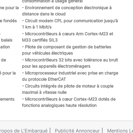
consommation à usage général
me pour la
- Environnement de conception électronique à
distance dans le cloud
me fondés
- Circuit modem CPL pour communication jusqu'à
1 km à 1 Mbit/s
e
- Microcontrôleurs à cœurs Arm Cortex-M23 et
balais
M33 certifiés SIL3
cation
- Pilote de composant de gestion de batteries
pour véhicules électriques
t de
- Microcontrôleurs 32 bits avec tolérance au bruit
pour les appareils électroménagers
é pour la
- Microprocesseur industriel avec prise en charge
du protocole EtherCAT
- Circuits intégrés de pilote de moteur à couple
maximal à vitesse nulle
pements
- Microcontrôleurs à cœur Cortex-M23 dotés de
fonctions analogiques haute résolution
ropos de L'Embarqué
Publicité Annonceur
Mentions L