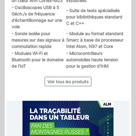
un cœur Arm Cortex-M23
industriels
- Oscilloscopes USB à 5
- Suite de tests spécialisée
Géch./s de fréquence
pour bibliothèques standard
d’échantillonnage sur une
C et C++
voie
- Sonde isolée pour
- Module au format standard
mesures sur des signaux à
Smarc à base de processeur
commutation rapide
Intel Atom, N97 et Core
- Modules Wi-Fi et
- Microcontrôleurs
Bluetooth pour le domaine
automobiles haute tension
de l’IoT
pour la gestion d’IHM
Voir tous les produits