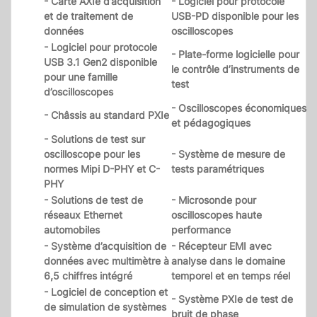
- Carte AXIe d’acquisition
- Logiciel pour protocole
et de traitement de
USB-PD disponible pour les
données
oscilloscopes
- Logiciel pour protocole
- Plate-forme logicielle pour
USB 3.1 Gen2 disponible
le contrôle d’instruments de
pour une famille
test
d’oscilloscopes
- Oscilloscopes économiques
- Châssis au standard PXIe
et pédagogiques
- Solutions de test sur
oscilloscope pour les
- Système de mesure de
normes Mipi D-PHY et C-
tests paramétriques
PHY
- Solutions de test de
- Microsonde pour
réseaux Ethernet
oscilloscopes haute
automobiles
performance
- Système d’acquisition de
- Récepteur EMI avec
données avec multimètre à
analyse dans le domaine
6,5 chiffres intégré
temporel et en temps réel
- Logiciel de conception et
- Système PXIe de test de
de simulation de systèmes
bruit de phase