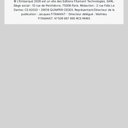
© L'Embarqué 2026 est un site des Editions Fitamant Technologies. SARL.
Siège social : 10 rue de Penthièvre, 75008 Paris. Rédaction : 2 rue Félix Le
Dantec CS 62020 – 29018 QUIMPER CEDEX. Représentant/Directeur de la
publication : Jacques FITAMANT - Directeur délégué : Mathieu
FITAMANT. N°509 667 895 RCS PARIS