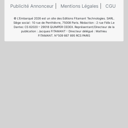
Publicité Annonceur
Mentions Légales
CGU
© L'Embarqué 2026 est un site des Editions Fitamant Technologies. SARL.
Siège social : 10 rue de Penthièvre, 75008 Paris. Rédaction : 2 rue Félix Le
Dantec CS 62020 – 29018 QUIMPER CEDEX. Représentant/Directeur de la
publication : Jacques FITAMANT - Directeur délégué : Mathieu
FITAMANT. N°509 667 895 RCS PARIS