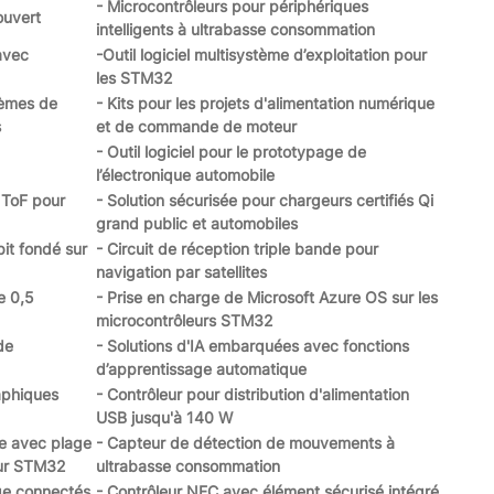
- Microcontrôleurs pour périphériques
ouvert
intelligents à ultrabasse consommation
avec
-Outil logiciel multisystème d’exploitation pour
les STM32
tèmes de
- Kits pour les projets d'alimentation numérique
s
et de commande de moteur
- Outil logiciel pour le prototypage de
l’électronique automobile
 ToF pour
- Solution sécurisée pour chargeurs certifiés Qi
grand public et automobiles
it fondé sur
- Circuit de réception triple bande pour
navigation par satellites
e 0,5
- Prise en charge de Microsoft Azure OS sur les
microcontrôleurs STM32
de
- Solutions d'IA embarquées avec fonctions
d’apprentissage automatique
raphiques
- Contrôleur pour distribution d'alimentation
USB jusqu'à 140 W
e avec plage
- Capteur de détection de mouvements à
ur STM32
ultrabasse consommation
dge connectés
- Contrôleur NFC avec élément sécurisé intégré