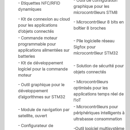
- Outil de configuration
- Etiquettes NFC/RFID
graphique pour les
dynamiques
microcontrôleurs STM8
- Kit de connexion au cloud
- Microcontrôleur 8 bits en
pour les applications
boîtier 8 broches
d’objets connectés
- Commande moteur
- Pile logicielle réseau
programmable pour
Sigfox pour
applications alimentées sur
microcontrôleur STM32
batteries
- Kit de développement
- Solution de sécurité pour
logiciel pour la commande
objets connectés
moteur
- Microcontrôleurs
- Outil graphique pour le
optimisés pour les
développement
applications temps réel de
d’algorithmes sur STM32
l’IoT
- Microcontrôleurs pour
- Module de navigation par
périphériques intelligents à
satellite, ouvert
ultrabasse consommation
- Configurateur de
-Outil logiciel multisystème