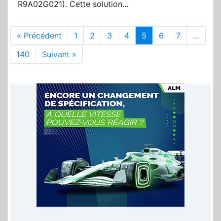
R9A02G021). Cette solution...
« Précédent
1
2
3
4
5
6
7
…
140
Suivant »