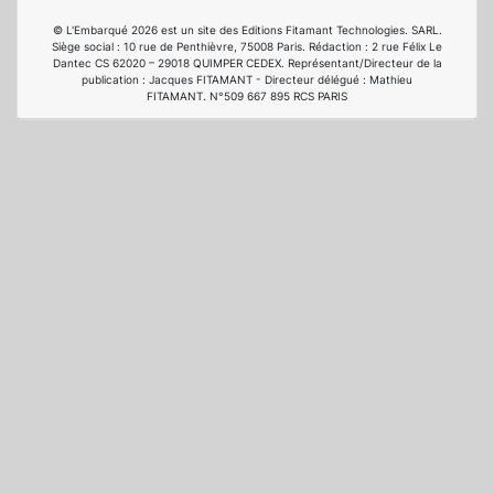
© L'Embarqué 2026 est un site des Editions Fitamant Technologies. SARL.
Siège social : 10 rue de Penthièvre, 75008 Paris. Rédaction : 2 rue Félix Le
Dantec CS 62020 – 29018 QUIMPER CEDEX. Représentant/Directeur de la
publication : Jacques FITAMANT - Directeur délégué : Mathieu
FITAMANT. N°509 667 895 RCS PARIS