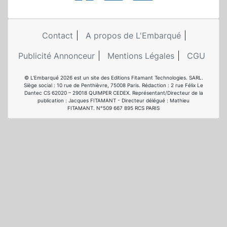
Contact
A propos de L'Embarqué
Publicité Annonceur
Mentions Légales
CGU
© L'Embarqué 2026 est un site des Editions Fitamant Technologies. SARL.
Siège social : 10 rue de Penthièvre, 75008 Paris. Rédaction : 2 rue Félix Le
Dantec CS 62020 – 29018 QUIMPER CEDEX. Représentant/Directeur de la
publication : Jacques FITAMANT - Directeur délégué : Mathieu
FITAMANT. N°509 667 895 RCS PARIS