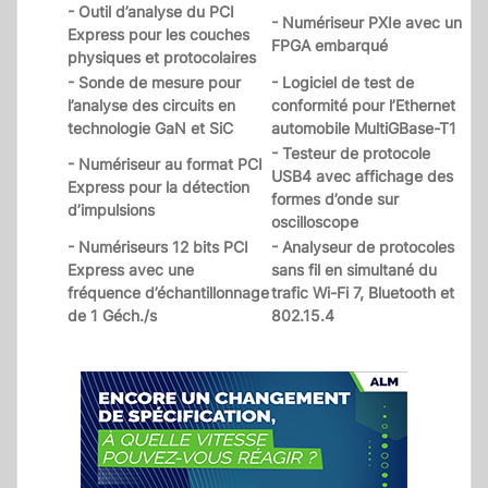
- Outil d’analyse du PCI
- Numériseur PXIe avec un
Express pour les couches
FPGA embarqué
physiques et protocolaires
- Sonde de mesure pour
- Logiciel de test de
l’analyse des circuits en
conformité pour l’Ethernet
technologie GaN et SiC
automobile MultiGBase-T1
- Testeur de protocole
- Numériseur au format PCI
USB4 avec affichage des
Express pour la détection
formes d’onde sur
d’impulsions
oscilloscope
- Numériseurs 12 bits PCI
- Analyseur de protocoles
Express avec une
sans fil en simultané du
fréquence d’échantillonnage
trafic Wi-Fi 7, Bluetooth et
de 1 Géch./s
802.15.4