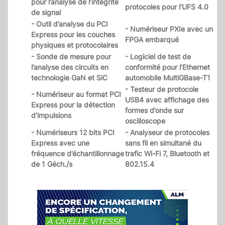
pour l’analyse de l’intégrité
protocoles pour l'UFS 4.0
de signal
- Outil d’analyse du PCI
- Numériseur PXIe avec un
Express pour les couches
FPGA embarqué
physiques et protocolaires
- Sonde de mesure pour
- Logiciel de test de
l’analyse des circuits en
conformité pour l’Ethernet
technologie GaN et SiC
automobile MultiGBase-T1
- Testeur de protocole
- Numériseur au format PCI
USB4 avec affichage des
Express pour la détection
formes d’onde sur
d’impulsions
oscilloscope
- Numériseurs 12 bits PCI
- Analyseur de protocoles
Express avec une
sans fil en simultané du
fréquence d’échantillonnage
trafic Wi-Fi 7, Bluetooth et
de 1 Géch./s
802.15.4