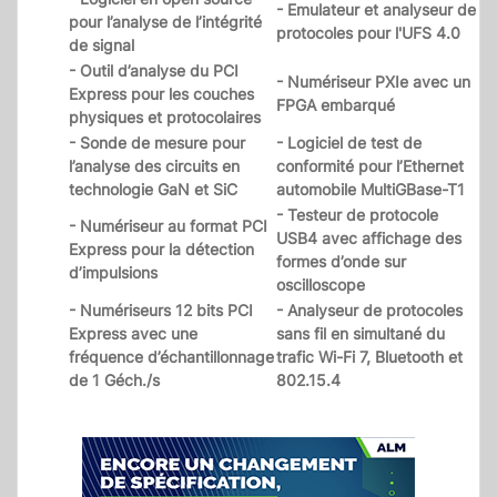
- Emulateur et analyseur de
pour l’analyse de l’intégrité
protocoles pour l'UFS 4.0
de signal
- Outil d’analyse du PCI
- Numériseur PXIe avec un
Express pour les couches
FPGA embarqué
physiques et protocolaires
- Sonde de mesure pour
- Logiciel de test de
l’analyse des circuits en
conformité pour l’Ethernet
technologie GaN et SiC
automobile MultiGBase-T1
- Testeur de protocole
- Numériseur au format PCI
USB4 avec affichage des
Express pour la détection
formes d’onde sur
d’impulsions
oscilloscope
- Numériseurs 12 bits PCI
- Analyseur de protocoles
Express avec une
sans fil en simultané du
fréquence d’échantillonnage
trafic Wi-Fi 7, Bluetooth et
de 1 Géch./s
802.15.4