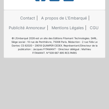
Contact
A propos de L'Embarqué
Publicité Annonceur
Mentions Légales
CGU
© L'Embarqué 2026 est un site des Editions Fitamant Technologies. SARL.
Siège social : 10 rue de Penthièvre, 75008 Paris. Rédaction : 2 rue Félix Le
Dantec CS 62020 – 29018 QUIMPER CEDEX. Représentant/Directeur de la
publication : Jacques FITAMANT - Directeur délégué : Mathieu
FITAMANT. N°509 667 895 RCS PARIS