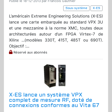
Publié le 18-12-2013 par Francois Gauthier
Sous-système
X-ES
L’américain Extreme Engineering Solutions (X-ES)
lance une carte embarquée au standard VPX 3U
et une mezzanine à la norme XMC, toutes deux
architecturées autour d’un FPGA Virtex-7 de
Xilinx ...(modèles 330T, 415T, 485T ou 690T).
Objectif :...
Réservé aux abonnés
X-ES lance un système VPX
complet de mesure RF, doté de
connexions conformes au Vita 67