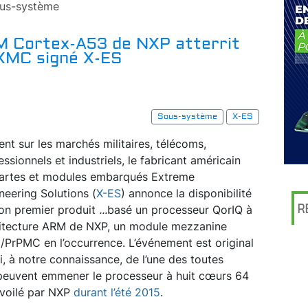
us-système
M Cortex-A53 de NXP atterrit
 XMC signé X-ES
Sous-système
X-ES
ent sur les marchés militaires, télécoms,
essionnels et industriels, le fabricant américain
artes et modules embarqués Extreme
neering Solutions (
X-ES
) annonce la disponibilité
R
on premier produit
...
basé un processeur QorIQ à
itecture ARM de NXP, un module mezzanine
PrPMC en l’occurrence. L’événement est original
ssi, à notre connaissance, de l’une des toutes
peuvent emmener le processeur à huit cœurs 64
voilé par NXP
durant l’été 2015
.