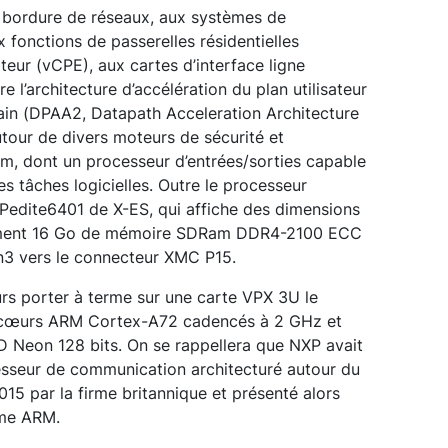
 bordure de réseaux, aux systèmes de
 fonctions de passerelles résidentielles
teur (vCPE), aux cartes d’interface ligne
e l’architecture d’accélération du plan utilisateur
ain (DPAA2, Datapath Acceleration Architecture
utour de divers moteurs de sécurité et
ium, dont un processeur d’entrées/sorties capable
s tâches logicielles. Outre le processeur
dite6401 de X-ES, qui affiche des dimensions
ment 16 Go de mémoire SDRam DDR4-2100 ECC
n3 vers le connecteur XMC P15.
rs porter à terme sur une carte VPX 3U le
 cœurs ARM Cortex-A72 cadencés à 2 GHz et
D Neon 128 bits. On se rappellera que NXP avait
esseur de communication architecturé autour du
5 par la firme britannique et présenté alors
mme ARM.