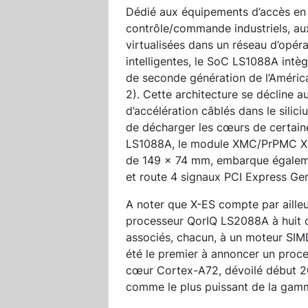
Dédié aux équipements d’accès en
contrôle/commande industriels, aux
virtualisées dans un réseau d’opéra
intelligentes, le SoC LS1088A intègr
de seconde génération de l’Améric
2). Cette architecture se décline a
d’accélération câblés dans le silic
de décharger les cœurs de certaine
LS1088A, le module XMC/PrPMC XPe
de 149 x 74 mm, embarque égale
et route 4 signaux PCI Express Ge
A noter que X-ES compte par ailleu
processeur QorIQ LS2088A à huit
associés, chacun, à un moteur SIM
été le premier à annoncer un proc
cœur Cortex-A72, dévoilé début 201
comme le plus puissant de la ga