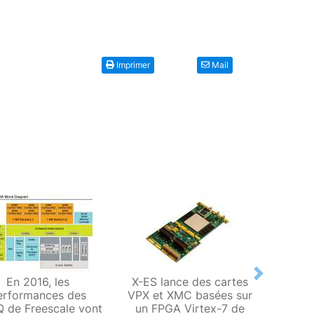
Imprimer
Mail
Next
En 2016, les
X-ES lance des cartes
X-ES
erformances des
VPX et XMC basées sur
E3800
Q de Freescale vont
un FPGA Virtex-7 de
mo