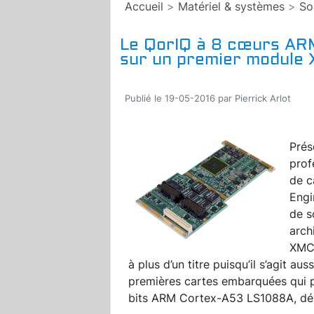
Accueil
>
Matériel & systèmes
>
So
Le QorIQ à 8 cœurs AR
sur un premier module
Publié le 19-05-2016 par Pierrick Arlot
Prés
prof
de c
Engi
de s
arch
XMC/
à plus d’un titre puisqu’il s’agit au
premières cartes embarquées qui 
bits ARM Cortex-A53 LS1088A, dé