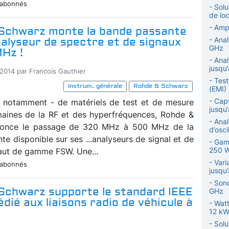
 abonnés
- Solu
de lo
- Amp
Schwarz monte la bande passante
alyseur de spectre et de signaux
- Anal
GHz
Hz !
- Anal
jusqu
-2014 par Francois Gauthier
- Tes
Instrum. générale
Rohde & Schwarz
(EMI)
- Cap
- notamment - de matériels de test et de mesure
jusqu
aines de la RF et des hyperfréquences, Rohde &
- Anal
once le passage de 320 MHz à 500 MHz de la
d’osci
e disponible sur ses ...analyseurs de signal et de
- Gam
250 
aut de gamme FSW. Une...
- Vari
 abonnés
jusqu
- Son
Schwarz supporte le standard IEEE
GHz
édié aux liaisons radio de véhicule à
- Wat
12 k
- Sol