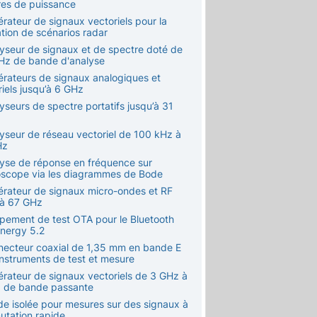
es de puissance
rateur de signaux vectoriels pour la
ation de scénarios radar
lyseur de signaux et de spectre doté de
Hz de bande d'analyse
érateurs de signaux analogiques et
iels jusqu’à 6 GHz
yseurs de spectre portatifs jusqu’à 31
lyseur de réseau vectoriel de 100 kHz à
Hz
lyse de réponse en fréquence sur
loscope via les diagrammes de Bode
érateur de signaux micro-ondes et RF
'à 67 GHz
ipement de test OTA pour le Bluetooth
nergy 5.2
necteur coaxial de 1,35 mm en bande E
instruments de test et mesure
érateur de signaux vectoriels de 3 GHz à
 de bande passante
de isolée pour mesures sur des signaux à
tation rapide