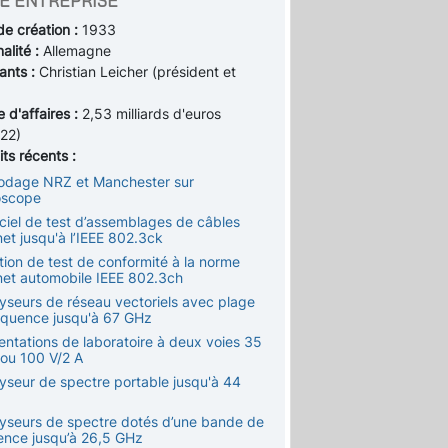
E ENTREPRISE
de création :
1933
alité :
Allemagne
ants :
Christian Leicher (président et
e d'affaires :
2,53 milliards d'euros
22)
ts récents :
odage NRZ et Manchester sur
loscope
iciel de test d’assemblages de câbles
et jusqu'à l’IEEE 802.3ck
tion de test de conformité à la norme
net automobile IEEE 802.3ch
lyseurs de réseau vectoriels avec plage
équence jusqu'à 67 GHz
entations de laboratoire à deux voies 35
 ou 100 V/2 A
lyseur de spectre portable jusqu'à 44
lyseurs de spectre dotés d’une bande de
ence jusqu’à 26,5 GHz