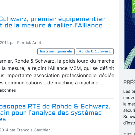
Schwarz, premier équipementier
 de la mesure à rallier l’Alliance
2014 par Pierrick Arlot
Instrum. générale
Rohde & Schwarz
dernier, Rohde & Schwarz, le poids lourd du marché
 la mesure, a rejoint l’Alliance M2M, qui se définit
s importante association professionnelle dédiée
PRÉ
s communications ...de machine à machine...
 abonnés
Les p
couvre
la me
lloscopes RTE de Rohde & Schwarz,
sécuri
ain pour l’analyse des systèmes
Schwa
és
d’ins
-2014 par Francois Gauthier