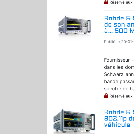
Réservé aux
Rohde & 
de son an
à… 500 M
Publié le 20-01
Fournisseur 
dans les dom
Schwarz ann
bande passant
spectre de h
Réservé aux
Rohde & 
802.11p d
véhicule