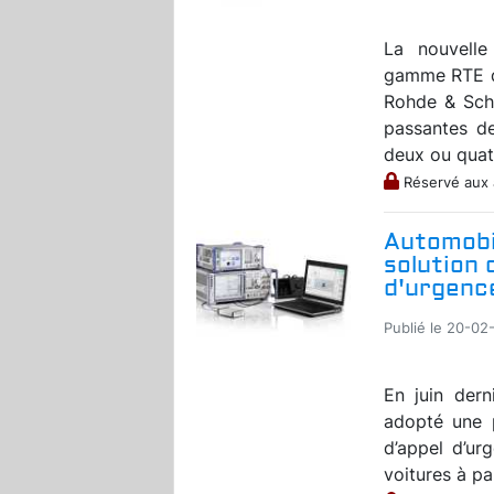
La nouvelle
gamme RTE du
Rohde & Sch
passantes d
deux ou quatr
Réservé aux
Automobi
solution 
d'urgence
Publié le 20-02
En juin dern
adopté une 
d’appel d’u
voitures à par