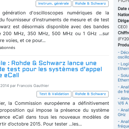
FICH
Instrum. générale
Rohde & Schwarz
Date 
 génération d'oscilloscopes numériques de la
Nation
 fournisseur d’instruments de mesure et de test
Dirige
warz est désormais disponible avec des bandes
CEO)
Chiffr
e 200 MHz, 350 MHz, 500 MHz ou 1 GHz ...sur
(FY20
e voies, et ce pour...
Produi
 abonnés
- Déc
oscil
le : Rohde & Schwarz lance une
- Log
de test pour les systèmes d'appel
Ethern
 eCall
- Solu
Ether
-2014 par Francois Gauthier
- Ana
de fr
Test & Validation
Rohde & Schwarz
- Alim
ier, la Commission européenne a définitivement
V/6 A
proposition qui impose la présence du système
- Ana
GHz
rgence eCall dans tous les nouveaux modèles de
- Ana
tir d’octobre 2015. Pour tester ...les...
fréqu