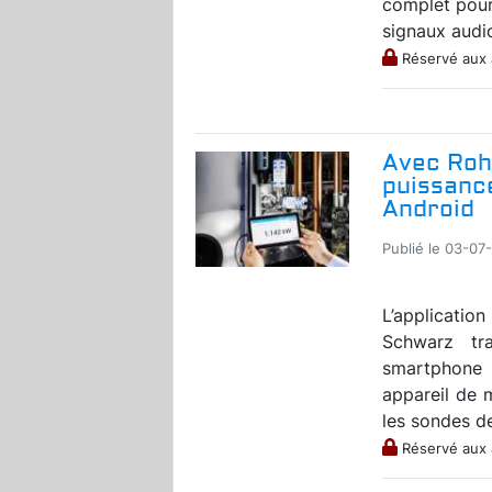
complet pour
signaux audio
Réservé aux
Avec Roh
puissance
Android
Publié le 03-07
L’applicati
Schwarz tr
smartphone 
appareil de m
les sondes d
Réservé aux