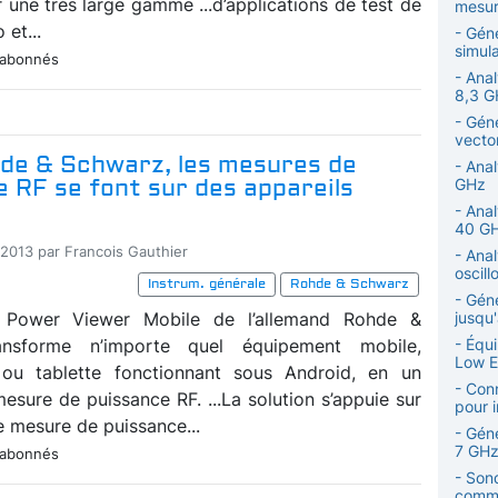
 une très large gamme ...d’applications de test de
mesur
 et...
- Géné
simul
 abonnés
- Ana
8,3 G
- Gén
vector
de & Schwarz, les mesures de
- Anal
 RF se font sur des appareils
GHz
- Ana
40 G
-2013 par Francois Gauthier
- Ana
oscil
Instrum. générale
Rohde & Schwarz
- Gén
on Power Viewer Mobile de l’allemand Rohde &
jusqu
ansforme n’importe quel équipement mobile,
- Équ
Low E
ou tablette fonctionnant sous Android, en un
- Con
esure de puissance RF. ...La solution s’appuie sur
pour 
e mesure de puissance...
- Gén
7 GHz
 abonnés
- Son
commu