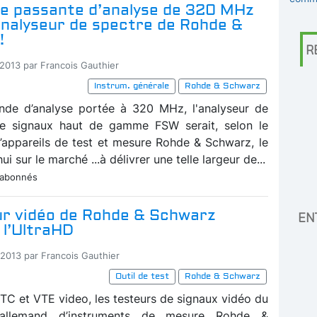
e passante d’analyse de 320 MHz
analyseur de spectre de Rohde &
!
R
-2013 par Francois Gauthier
Instrum. générale
Rohde & Schwarz
nde d’analyse portée à 320 MHz, l'analyseur de
de signaux haut de gamme FSW serait, selon le
d’appareils de test et mesure Rohde & Schwarz, le
ui sur le marché ...à délivrer une telle largeur de...
 abonnés
ur vidéo de Rohde & Schwarz
EN
 l’UltraHD
-2013 par Francois Gauthier
Outil de test
Rohde & Schwarz
TC et VTE video, les testeurs de signaux vidéo du
r allemand d’instruments de mesure Rohde &