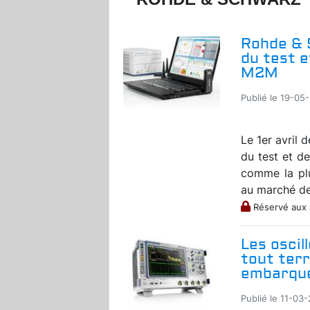
Rohde & 
du test et
M2M
Publié le 19-05-
Le 1er avril 
du test et de
comme la plu
au marché de
Réservé aux
Les osci
tout terr
embarqu
Publié le 11-03