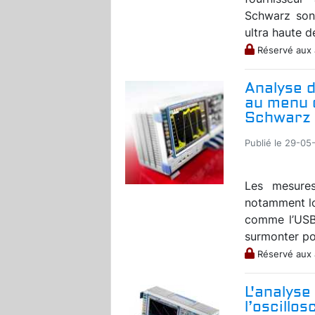
Schwarz son
ultra haute dé
Réservé aux
Analyse d
au menu 
Schwarz
Publié le 29-05
Les mesures
notamment lor
comme l’USB 
surmonter pou
Réservé aux
L'analyse
l’oscill