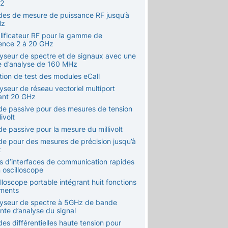
2
des de mesure de puissance RF jusqu’à
Hz
lificateur RF pour la gamme de
ence 2 à 20 GHz
lyseur de spectre et de signaux avec une
 d’analyse de 160 MHz
tion de test des modules eCall
yseur de réseau vectoriel multiport
ant 20 GHz
de passive pour des mesures de tension
livolt
e passive pour la mesure du millivolt
de pour des mesures de précision jusqu’à
z
ts d’interfaces de communication rapides
 oscilloscope
lloscope portable intégrant huit fonctions
uments
lyseur de spectre à 5GHz de bande
nte d’analyse du signal
es différentielles haute tension pour