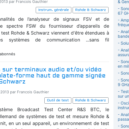
& Gen
-2013 par Francois Gauthier
- Son
Instrum. générale
Rohde & Schwarz
67 G
nnalités de l’analyseur de signaux FSV et de
- Amp
fréqu
 de spectre FSW du fournisseur d’appareils de
- Ana
 test Rohde & Schwarz viennent d'être étendues à
bande
des systèmes de communication ...sans fil
- Solu
- Anal
 abonnés
assur
- Son
en mil
 sur terminaux audio et/ou vidéo
- Sond
 plate-forme haut de gamme signée
- Son
 Schwarz
9 GH
- Tes
-2013 par Francois Gauthier
sur un
Outil de test
Rohde & Schwarz
- Osci
instr
stème Broadcast Test Center R&S BTC, le
- Ana
allemand de systèmes de test et mesure Rohde &
passa
nit, en un seul appareil, un environnement de test
- Sond