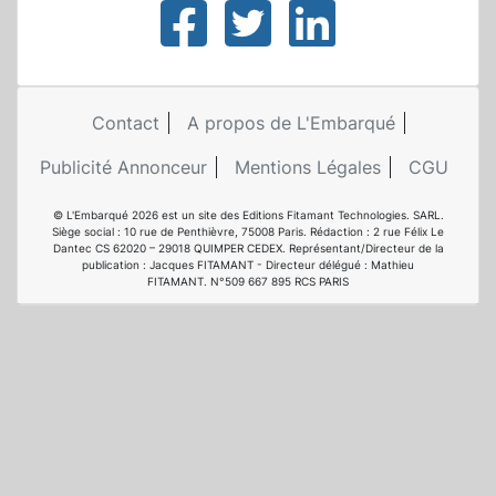
Contact
A propos de L'Embarqué
Publicité Annonceur
Mentions Légales
CGU
© L'Embarqué 2026 est un site des Editions Fitamant Technologies. SARL.
Siège social : 10 rue de Penthièvre, 75008 Paris. Rédaction : 2 rue Félix Le
Dantec CS 62020 – 29018 QUIMPER CEDEX. Représentant/Directeur de la
publication : Jacques FITAMANT - Directeur délégué : Mathieu
FITAMANT. N°509 667 895 RCS PARIS