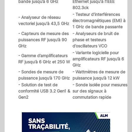
bande jusqu’à 6 GHz
Ethernet jusqu'à l’IEEE
802.3ck
- Testeur d’interférences
- Analyseur de réseau
électromagnétiques (EMI) à
vectoriel jusqu'à 43,5 GHz
1 GHz de bande passante
- Capteurs de mesure des
- Analyseurs de bruit de
puissances RF jusqu’à 90
phase et testeurs
GHz
d’oscillateurs VCO
- Variante logicielle pour
- Gamme d’amplificateurs
amplificateurs RF jusqu’à 6
RF jusqu’à 6 GHz et 250 W
GHz
- Sondes de mesure de
- Wattmètres de mesure de
puissance jusqu’à 170 GHz
puissance jusqu’à 12 kW
- Solution de test de
- Sonde isolée pour mesures
conformité USB 3.2 Gen1 &
sur des signaux à
Gen2
commutation rapide