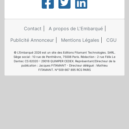
Contact
A propos de L'Embarqué
Publicité Annonceur
Mentions Légales
CGU
© L'Embarqué 2026 est un site des Editions Fitamant Technologies. SARL.
Siège social : 10 rue de Penthièvre, 75008 Paris. Rédaction : 2 rue Félix Le
Dantec CS 62020 – 29018 QUIMPER CEDEX. Représentant/Directeur de la
publication : Jacques FITAMANT - Directeur délégué : Mathieu
FITAMANT. N°509 667 895 RCS PARIS