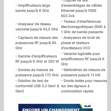
- Logiciel de test
- Amplificateurs large
d’assemblages de câbles
bande jusqu’à 6 GHz
Ethernet jusqu'à l’IEEE
802.3ck
- Testeur d’interférences
- Analyseur de réseau
électromagnétiques (EMI) à
vectoriel jusqu'à 43,5 GHz
1 GHz de bande passante
- Capteurs de mesure des
- Analyseurs de bruit de
puissances RF jusqu’à 90
phase et testeurs
GHz
d’oscillateurs VCO
- Variante logicielle pour
- Gamme d’amplificateurs
amplificateurs RF jusqu’à 6
RF jusqu’à 6 GHz et 250 W
GHz
- Sondes de mesure de
- Wattmètres de mesure de
puissance jusqu’à 170 GHz
puissance jusqu’à 12 kW
- Solution de test de
- Sonde isolée pour mesures
conformité USB 3.2 Gen1 &
sur des signaux à
Gen2
commutation rapide