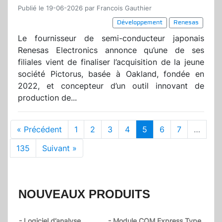
Publié le 19-06-2026 par Francois Gauthier
Développement
Renesas
Le fournisseur de semi-conducteur japonais
Renesas Electronics annonce qu’une de ses
filiales vient de finaliser l’acquisition de la jeune
société Pictorus, basée à Oakland, fondée en
2022, et concepteur d’un outil innovant de
production de...
« Précédent
1
2
3
4
5
6
7
…
135
Suivant »
NOUVEAUX PRODUITS
- Logiciel d’analyse
- Module COM Express Type