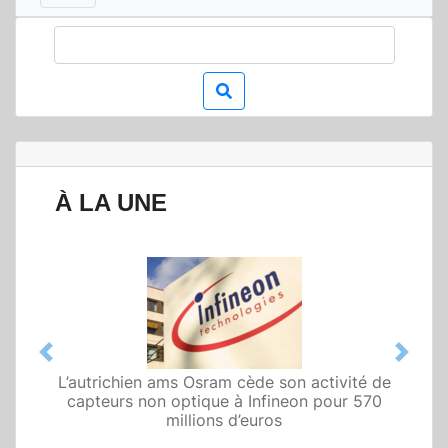
À LA UNE
Previous
Next
L’autrichien ams Osram cède son activité de
Qualcomm met en avant une architecture
capteurs non optique à Infineon pour 570
fondée sur l’IA physique au service de robots
domestiques et humanoïdes
millions d’euros