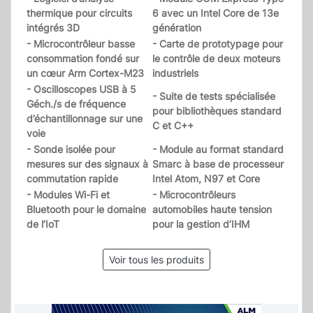
thermique pour circuits
6 avec un Intel Core de 13e
intégrés 3D
génération
- Microcontrôleur basse
- Carte de prototypage pour
consommation fondé sur
le contrôle de deux moteurs
un cœur Arm Cortex-M23
industriels
- Oscilloscopes USB à 5
- Suite de tests spécialisée
Géch./s de fréquence
pour bibliothèques standard
d’échantillonnage sur une
C et C++
voie
- Sonde isolée pour
- Module au format standard
mesures sur des signaux à
Smarc à base de processeur
commutation rapide
Intel Atom, N97 et Core
- Modules Wi-Fi et
- Microcontrôleurs
Bluetooth pour le domaine
automobiles haute tension
de l’IoT
pour la gestion d’IHM
Voir tous les produits