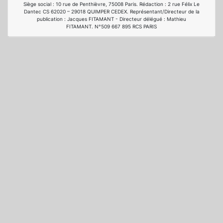
Siège social : 10 rue de Penthièvre, 75008 Paris. Rédaction : 2 rue Félix Le
Dantec CS 62020 – 29018 QUIMPER CEDEX. Représentant/Directeur de la
publication : Jacques FITAMANT - Directeur délégué : Mathieu
FITAMANT. N°509 667 895 RCS PARIS