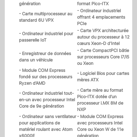
génération
format Pico-ITX
- Ordinateur industriel
- Carte multiprocesseur au
offrant 4 emplacements
standard 6U VPX
PCIe
- Carte VPX architecturée
- Ordinateur industriel pour
autour du processeur à 12
passerelle IoT
cœurs Xeon-D d’Intel
- Carte CompactPCI bâtie
- Enregistreur de données
sur processeurs Core i7/i5
dans un véhicule
ou Xeon
- Module COM Express
- Logiciel Bios pour cartes
fondé sur des processeurs
mères ATX
Ryzen d’AMD
- Carte mère au format
- Ordinateur industriel tout-
Pico-ITX dotée d’un
en-un avec processeur Intel
processeur i.MX 8M de
Core de 9e génération
NXP
- Ordinateur sans ventilateur
- Module COM Express
pour applications de
avec processeurs Intel
matériel roulant avec Atom
Core ou Xeon W de 11e
x6000E
génération