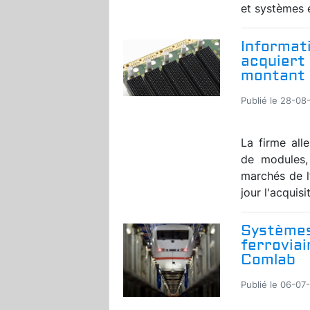
et systèmes e
Informat
acquiert
montant d
Publié le 28-08
La firme all
de modules,
marchés de l
jour l'acquis
Systèmes
ferroviai
Comlab
Publié le 06-07