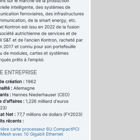
ons sur le marché de la production
rielle intelligente, des systèmes de
ication ferroviaires, des infrastructures
mmunication, de la smart energy, etc.
el Kontron est issu en 2022 de la fusion
société autrichienne de services et de
l S&T et de l'ancien Kontron, racheté par
n 2017 et connu pour son portefeuille
u de modules, cartes et systèmes
qués prêts à l'emploi.
E ENTREPRISE
de création :
1962
alité :
Allemagne
ants :
Hannes Niederhauser (CEO)
e d'affaires :
1,226 milliard d'euros
23)
tat Net :
77,7 millions de dollars (FY2023)
ts récents :
mière carte processeur 6U CompactPCI
l Mesh avec 10 Gigabit Ethernet