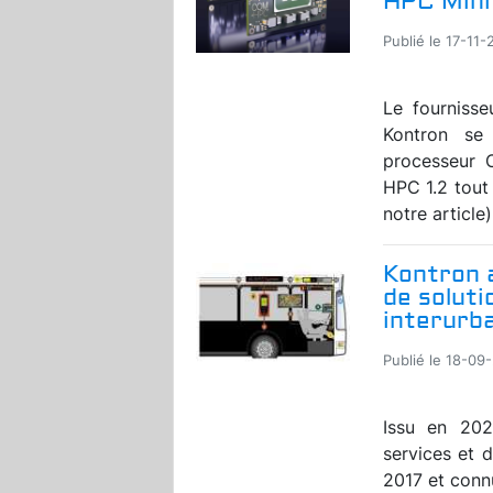
HPC Mini
Publié le 17-11
Le fourniss
Kontron se
processeur 
HPC 1.2 tout
notre article).
Kontron a
de soluti
interurb
Publié le 18-09-
Issu en 202
services et 
2017 et conn