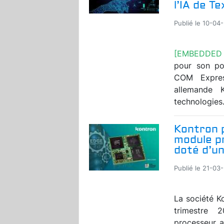
l’IA de T
Publié le 10-04-
[EMBEDDED
pour son po
COM Expres
allemande K
technologies.
Kontron 
module p
doté d’u
Publié le 21-03-
La société K
trimestre 
processeur a