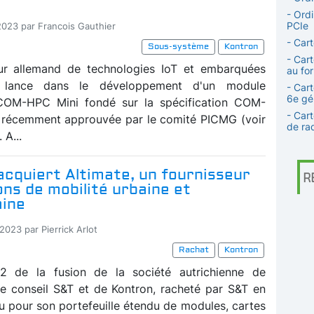
- Ord
PCIe
-2023 par Francois Gauthier
- Car
Sous-système
Kontron
- Car
eur allemand de technologies IoT et embarquées
au fo
 lance dans le développement d'un module
- Car
6e gé
COM-HPC Mini fondé sur la spécification COM-
- Car
 récemment approuvée par le comité PICMG (voir
de ra
 A...
cquiert Altimate, un fournisseur
R
ons de mobilité urbaine et
aine
2023 par Pierrick Arlot
Rachat
Kontron
2 de la fusion de la société autrichienne de
de conseil S&T et de Kontron, racheté par S&T en
u pour son portefeuille étendu de modules, cartes