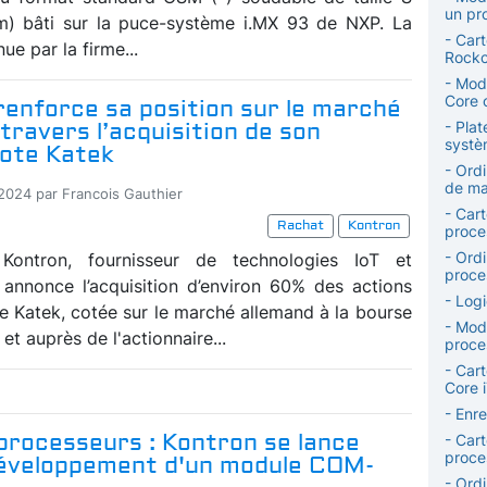
un pr
) bâti sur la puce-système i.MX 93 de NXP. La
- Car
ue par la firme...
Rockc
- Mod
Core 
renforce sa position sur le marché
à travers l’acquisition de son
- Plat
syst
ote Katek
- Ordi
de ma
-2024 par Francois Gauthier
- Car
Rachat
Kontron
proce
- Ordi
Kontron, fournisseur de technologies IoT et
proce
annonce l’acquisition d’environ 60% des actions
- Log
se Katek, cotée sur le marché allemand à la bourse
- Mod
et auprès de l'actionnaire...
proce
- Car
Core 
- Enr
processeurs : Kontron se lance
- Car
proce
développement d'un module COM-
- Ordi