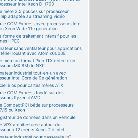
ocesseur Intel Xeon D-1700
te mère 3,5 pouces sur processeur
hip adaptée au streaming vidéo
ule COM Express avec processeurs Intel
ou Xeon W de 11e génération
e-forme de traitement intensif pour les
èmes HPEC
nateur sans ventilateur pour applications
tériel roulant avec Atom x6000E
te mère au format Pico-ITX dotée d’un
sseur i.MX 8M de NXP
nateur industriel tout-en-un avec
sseur Intel Core de 9e génération
iciel Bios pour cartes mères ATX
ule COM Express fondé sur des
sseurs Ryzen d’AMD
te CompactPCI bâtie sur processeurs
i7/i5 ou Xeon
egistreur de données dans un véhicule
te VPX architecturée autour du
sseur à 12 cœurs Xeon-D d’Intel
nateur industriel pour passerelle IoT