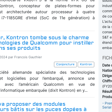
soluti
 Kontron, concepteur de plates-formes pour
indust
commun
est architecturée autour processeur à quatre
de co
i7-1185GRE d’Intel (SoC de 11e génération) à
L'actu
de la 
consei
ur, Kontron tombe sous le charme
S&T e
ologies de Qualcomm pour instiller
étend
ans ses produits
embar
-2024 par Francois Gauthier
FICH
Conjoncture
Kontron
Date 
Nation
ciété allemande spécialiste des technologies
Dirige
 et logicielles pour l’embarqué, annonce une
Chiffr
ion avec l’américain Qualcomm en vue de
(FY20
'informatique embarquée (dixit Kontron) en y...
Résul
Produi
va proposer des modules
- Pre
Seria
urs bâtis sur les puces dopées à