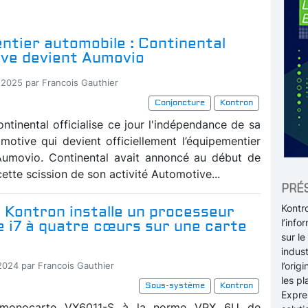
ntier automobile : Continental
ve devient Aumovio
-2025 par Francois Gauthier
Conjoncture
Kontron
ntinental officialise ce jour l'indépendance de sa
omotive qui devient officiellement l’équipementier
Aumovio. Continental avait annoncé au début de
ette scission de son activité Automotive...
PRÉ
Kontr
: Kontron installe un processeur
l’inf
e i7 à quatre cœurs sur une carte
sur le
indust
l’ori
-2024 par Francois Gauthier
les p
Sous-système
Kontron
Expre
ur monocarte VX6011-S à la norme VPX 6U de