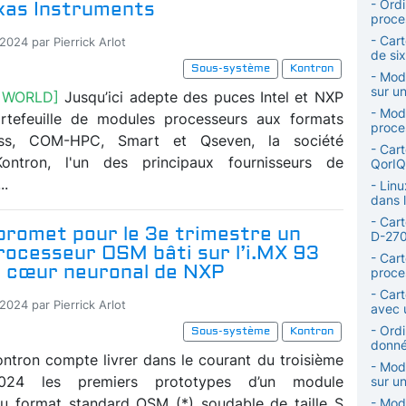
- Ordi
exas Instruments
proce
- Car
2024 par Pierrick Arlot
de six
Sous-système
Kontron
- Mod
sur u
 WORLD]
Jusqu’ici adepte des puces Intel et NXP
- Mod
rtefeuille de modules processeurs aux formats
proce
s, COM-HPC, Smart et Qseven, la société
- Car
ontron, l'un des principaux fournisseurs de
QorIQ
..
- Lin
dans l
- Car
promet pour le 3e trimestre un
D-270
rocesseur OSM bâti sur l’i.MX 93
- Car
n cœur neuronal de NXP
proce
- Car
2024 par Pierrick Arlot
avec 
- Ordi
Sous-système
Kontron
donné
ontron compte livrer dans le courant du troisième
- Mod
2024 les premiers prototypes d’un module
sur u
u format standard OSM (*) soudable de taille S
- Mod