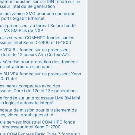
nateur industriel sur rail DIN fondé sur un
sseur Intel de 8e génération
te mezzanine XMC pour une connexion
 ports Gigabit Ethernet
ule processeur au format Smarc fondé
n i.MX 8M Plus de NXP
ules serveur COM-HPC fondés sur les
sseurs Intel Xeon D-2800 et D-1800
te VPX 6U fondée sur un processeur
 doté de 12 coeurs Arm Cortex-A72
ux sécurisé pour protection des données
es infrastructures critiques
te 3U VPX fondée sur un processeur Xeon
0 d’Intel
tes mères compactes avec des
sseurs Core i de 12e et 13e générations
te fondée sur un processeur i.MX 8M Mini
un logiciel automate intégré
nateur de mission pour le traitement de
es, vidéo, graphiques et IA
ule serveur industriel COM-HPC fondé
n processeur Intel Xeon D-2700
ule COM Express Basic Type 7 fondé sur