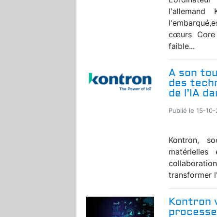
l'allemand
l'embarqué,
cœurs Core 
faible...
A son to
des techn
de l’IA d
Publié le 15-10
Kontron, so
matérielles
collaborat
transformer l
Kontron 
processe