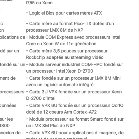
i7/i5 ou Xeon
s
- Logiciel Bios pour cartes mères ATX
ec
- Carte mère au format Pico-ITX dotée d’un
on
processeur i.MX 8M de NXP
plications de
- Module COM Express avec processeurs Intel
Core ou Xeon W de 11e génération
ndé sur un
- Carte mère 3,5 pouces sur processeur
Rockchip adaptée au streaming vidéo
fondé sur un
- Module serveur industriel COM-HPC fondé sur
un processeur Intel Xeon D-2700
ement de
- Carte fondée sur un processeur i.MX 8M Mini
avec un logiciel automate intégré
processeurs
- Carte 3U VPX fondée sur un processeur Xeon
D-2700 d’Intel
 données
- Carte VPX 6U fondée sur un processeur QorIQ
doté de 12 coeurs Arm Cortex-A72
ur les
- Module processeur au format Smarc fondé sur
-1800
un i.MX 8M Plus de NXP
nnexion de
- Carte VPX 6U pour applications d'imagerie, de