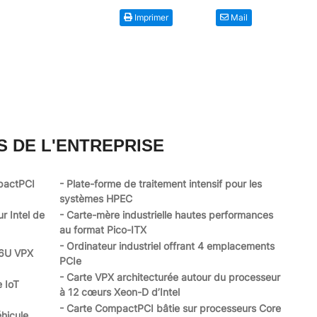
Imprimer
Mail
S DE L'ENTREPRISE
pactPCI
- Plate-forme de traitement intensif pour les
systèmes HPEC
r Intel de
- Carte-mère industrielle hautes performances
au format Pico-ITX
- Ordinateur industriel offrant 4 emplacements
 6U VPX
PCIe
- Carte VPX architecturée autour du processeur
e IoT
à 12 cœurs Xeon-D d’Intel
- Carte CompactPCI bâtie sur processeurs Core
hicule