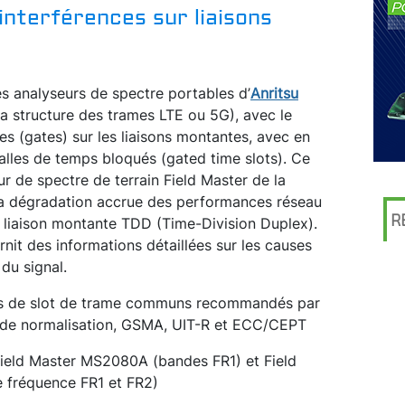
’interférences sur liaisons
es analyseurs de spectre portables d’
Anritsu
a structure des trames LTE ou 5G), avec le
 (gates) sur les liaisons montantes, avec en
valles de temps bloqués (gated time slots). Ce
seur de spectre de terrain Field Master de la
 la dégradation accrue des performances réseau
R
la liaison montante TDD (Time-Division Duplex).
nit des informations détaillées sur les causes
du signal.
ats de slot de trame communs recommandés par
es de normalisation, GSMA, UIT-R et ECC/CEPT
Field Master MS2080A (bandes FR1) et Field
fréquence FR1 et FR2)