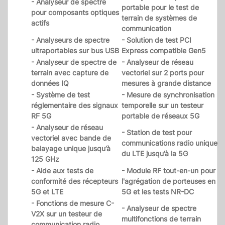
- Analyseur de spectre
portable pour le test de
pour composants optiques
terrain de systèmes de
actifs
communication
- Analyseurs de spectre
- Solution de test PCI
ultraportables sur bus USB
Express compatible Gen5
- Analyseur de spectre de
- Analyseur de réseau
terrain avec capture de
vectoriel sur 2 ports pour
données IQ
mesures à grande distance
- Système de test
- Mesure de synchronisation
réglementaire des signaux
temporelle sur un testeur
RF 5G
portable de réseaux 5G
- Analyseur de réseau
- Station de test pour
vectoriel avec bande de
communications radio unique
balayage unique jusqu’à
du LTE jusqu’à la 5G
125 GHz
- Aide aux tests de
- Module RF tout-en-un pour
conformité des récepteurs
l'agrégation de porteuses en
5G et LTE
5G et les tests NR-DC
- Fonctions de mesure C-
- Analyseur de spectre
V2X sur un testeur de
multifonctions de terrain
communication radio