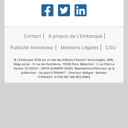
Contact
A propos de L'Embarqué
Publicité Annonceur
Mentions Légales
CGU
© L'Embarqué 2026 est un site des Editions Fitamant Technologies. SARL.
Siège social : 10 rue de Penthièvre, 75008 Paris. Rédaction : 2 rue Félix Le
Dantec CS 62020 – 29018 QUIMPER CEDEX. Représentant/Directeur de la
publication : Jacques FITAMANT - Directeur délégué : Mathieu
FITAMANT. N°509 667 895 RCS PARIS