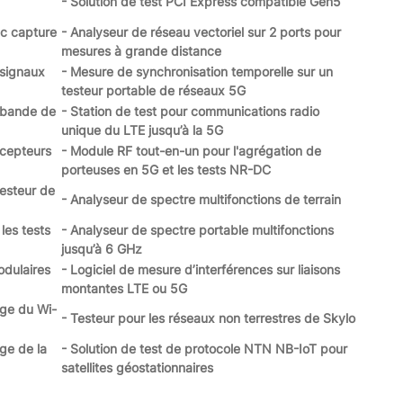
- Solution de test PCI Express compatible Gen5
ec capture
- Analyseur de réseau vectoriel sur 2 ports pour
mesures à grande distance
 signaux
- Mesure de synchronisation temporelle sur un
testeur portable de réseaux 5G
c bande de
- Station de test pour communications radio
unique du LTE jusqu’à la 5G
écepteurs
- Module RF tout-en-un pour l'agrégation de
porteuses en 5G et les tests NR-DC
esteur de
- Analyseur de spectre multifonctions de terrain
les tests
- Analyseur de spectre portable multifonctions
jusqu’à 6 GHz
odulaires
- Logiciel de mesure d’interférences sur liaisons
montantes LTE ou 5G
rge du Wi-
- Testeur pour les réseaux non terrestres de Skylo
ge de la
- Solution de test de protocole NTN NB-IoT pour
satellites géostationnaires