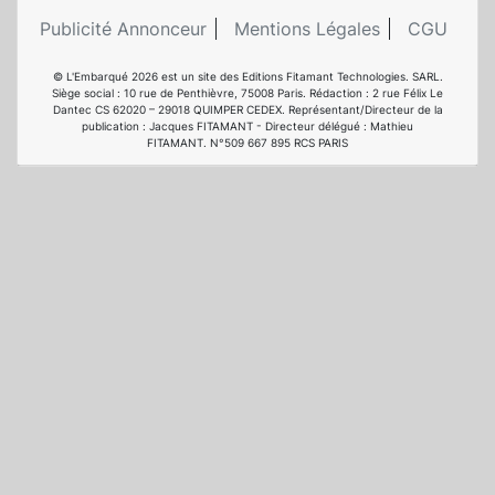
Publicité Annonceur
Mentions Légales
CGU
© L'Embarqué 2026 est un site des Editions Fitamant Technologies. SARL.
Siège social : 10 rue de Penthièvre, 75008 Paris. Rédaction : 2 rue Félix Le
Dantec CS 62020 – 29018 QUIMPER CEDEX. Représentant/Directeur de la
publication : Jacques FITAMANT - Directeur délégué : Mathieu
FITAMANT. N°509 667 895 RCS PARIS