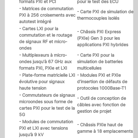
formats PXI et PCI
pour le test des ECU
- Matrices de commutation
- Carte PXI de simulation de
PXI à 256 croisements avec
thermocouples isolés
autotest intégré
- Cartes LXI pour la
- Châssis PXI Express
commutation et le routage
(PXIe) Gen 3 pour les
de signaux RF et micro-
applications PXI hybrides
ondes
- Multiplexeurs à micro-
- Carte PXI pour la
ondes jusqu'à 67 GHz aux
simulation de batteries
formats PXI, PXIe et LXI
multicellules
- Plate-forme matricielle LXI
- Modules PXI et PXIe
évolutive pour signaux
d’insertion de défauts de
haute tension
protocoles 1000Base-T1
- Commutateurs de signaux
- Outil de conception de
microondes sous forme de
câbles avec fonction de
cartes PXI pour le test de la
gestion de projet
5G
- Modules de commutation
- Châssis PXIe haut de
PXI et LXI avec tensions
gamme à 18 emplacements
jusqu’à 9 kV