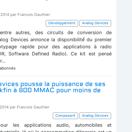
-2014 par Francois Gauthier
Développement
Analog Devices
, entre autres, des circuits de conversion de
log Devices annonce la disponibilité́ du premier
otypage rapide pour des applications à radio
SDR, Software Defined Radio). Ce kit est pensé
...
 abonnés
evices pousse la puissance de ses
kfin à 800 MMAC pour moins de
-2014 par Francois Gauthier
Composant
Analog Devices
our les applications audio, automobiles et
dustrielle, là où la consommation d’énergie est un