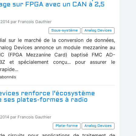
age sur FPGA avec un CAN à 2,5
-2014 par Francois Gauthier
Sous-système
Analog Devices
ial sur le marché de la conversion de données,
 Analog Devices annonce un module mezzanine au
MC (FPGA Mezzanine Card) baptisé FMC AD-
Z et spécialement conçu... pour assurer le
apide...
 abonnés
evices renforce l'écosystème
 ses plates-formes à radio
-2014 par Francois Gauthier
Plate-forme
Analog Devices
de circuits pour applications de traitement de