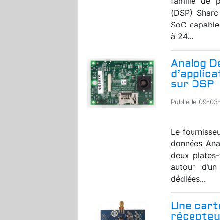
famille de 
(DSP) Sharc
SoC capables
à 24...
Analog D
d’applica
sur DSP
Publié le 09-03
Le fournisse
données Ana
deux plates
autour d’un
dédiées...
Une cart
récepteu