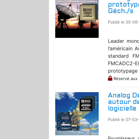
prototyp
Géch./s
Publié le 05-06
Leader mond
l’américain
standard F
FMCADC2-EB
prototypage r
Réservé aux
Analog D
autour de
logicielle
Publié le 07-03
Fournisseur 