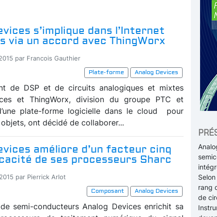
vices s’implique dans l’Internet
ts via un accord avec ThingWorx
-2015 par Francois Gauthier
Plate-forme
Analog Devices
t de DSP et de circuits analogiques et mixtes
ces et ThingWorx, division du groupe PTC et
d’une plate-forme logicielle dans le cloud
pour
 objets, ont décidé de collaborer...
PRÉ
Analo
vices améliore d’un facteur cinq
semico
icacité de ses processeurs Sharc
intégr
Selon
2015 par Pierrick Arlot
rang 
Composant
Analog Devices
de cir
 de semi-conducteurs Analog Devices enrichit sa
Instru