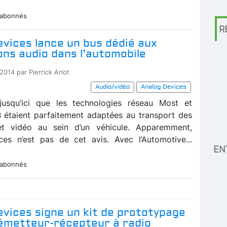
 abonnés
R
vices lance un bus dédié aux
ons audio dans l’automobile
2014 par Pierrick Arlot
Audio/vidéo
Analog Devices
jusqu’ici que les technologies réseau Most et
 étaient parfaitement adaptées au transport des
et vidéo au sein d’un véhicule. Apparemment,
es n’est pas de cet avis. Avec l’Automotive...
EN
 abonnés
vices signe un kit de prototypage
’émetteur-récepteur à radio