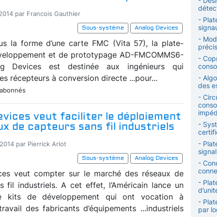
- Desi
détec
-2014 par Francois Gauthier
- Plat
signa
Sous-système
Analog Devices
- Mod
s la forme d’une carte FMC (Vita 57), la plate-
précis
veloppement et de prototypage AD-FMCOMMS6-
- Copr
og Devices est destinée aux ingénieurs qui
conso
s récepteurs à conversion directe ...pour...
- Alg
des e
 abonnés
- Circ
conso
impé
vices veut faciliter le déploiement
x de capteurs sans fil industriels
- Syst
certif
- Pla
2014 par Pierrick Arlot
signal
Sous-système
Analog Devices
- Con
conne
ces veut compter sur le marché des réseaux de
- Pla
 fil industriels. A cet effet, l’Américain lance un
d’uni
e kits de développement qui ont vocation à
- Plat
 travail des fabricants d’équipements ...industriels
par lo