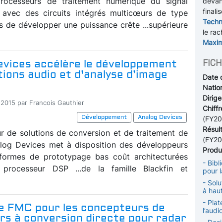
processeurs de traitement numérique du signal
devan
finali
 avec des circuits intégrés multicœurs de type
Techn
 de développer une puissance crête ...supérieure
le rac
Maxim
evices accélère le développement
FICH
tions audio et d'analyse d’image
Date 
Nation
Dirige
-2015 par Francois Gauthier
Chiffr
Développement
Analog Devices
(FY20
Résul
ur de solutions de conversion et de traitement de
(FY20
log Devices met à disposition des développeurs
Produi
-formes de prototypage bas coût architecturées
- Bib
 processeur DSP ...de la famille Blackfin et
pour 
- Sol
à hau
- Plat
e FMC pour les concepteurs de
l’aud
rs à conversion directe pour radar