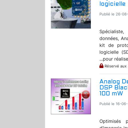
logicielle
Publié le 26-08
Spécialiste
données, Ana
kit de prot
logicielle (
...pour réaliser
Réservé aux
Analog D
DSP Blac
100 mW
Publié le 16-06
Optimisés p
d’imagerie in