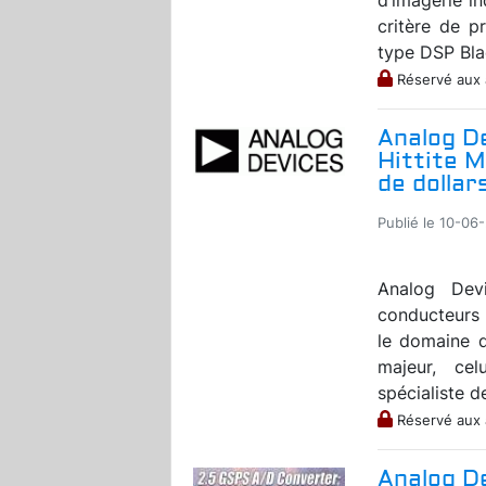
critère de p
type DSP Blac
Réservé aux
Analog D
Hittite M
de dollar
Publié le 10-06
Analog Devi
conducteurs 
le domaine 
majeur, cel
spécialiste 
Réservé aux
Analog D