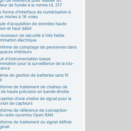
gn de référence pour réaliser un
teur de fumée à la norme UL 217
e-forme d'interface de numérisation à
ux mixtes à 16 voies
ule d'acquisition de données haute
ion et haut débit
ocesseur de sécurité à très faible
mmation électrique
orithme de comptage de personnes dans
spaces intérieurs
uit d’instrumentation basse
mmation pour la surveillance de la bio-
dance
ème de gestion de batteries sans fil
ié
teforme de traitement de chaînes de
 de haute précision en bande étroite
ception d’une chaîne de signal pour la
xion de capteurs
teforme de référence de conception
tés radio ouvertes Open RAN
eforme de traitement du signal définie
giciel