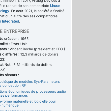
t Infineon. En 2017, Analog Devices a
sé le rachat de son compatriote
Linear
ology
. En août 2021, la société a finalisé
hat d'un autre des ses compatriotes :
 Integrated
.
E ENTREPRISE
de création :
1965
alité :
Etats-Unis
ants :
Vincent Roche (président et CEO )
e d'affaires :
12,3 milliards de dollars
23)
tat Net :
3,31 milliards de dollars
23)
ts récents :
liothèque de modèles Sys-Parameters
la conception RF
utions économiques de processeurs audio
tes performances
e-forme matérielle et logicielle pour
io numérique